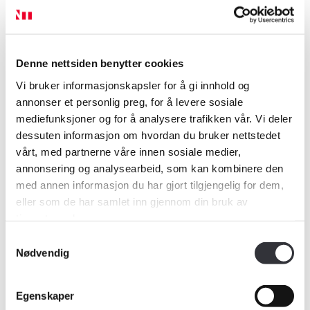
Denne nettsiden benytter cookies
Vi bruker informasjonskapsler for å gi innhold og
Vedtekter
annonser et personlig preg, for å levere sosiale
Vedtektene regulerer forholdet mellom
mediefunksjoner og for å analysere trafikken vår. Vi deler
organisasjonen på den ene siden og det
dessuten informasjon om hvordan du bruker nettstedet
enkelte medlemsforetak og den enkelte
vårt, med partnerne våre innen sosiale medier,
takstingeniør på den andre. Det vil i
annonsering og analysearbeid, som kan kombinere den
hovedsak bety at medlemsforetaket eller
med annen informasjon du har gjort tilgjengelig for dem,
takstingeniørens «status» i forhold til Norsk
eller som de har samlet inn gjennom din bruk av
takst, sertifikater for ulike områder,
tjenestene deres.
fullmektigordninger og lignende, reguleres i
vedtektene.
Samtykkevalg
Nødvendig
Egenskaper