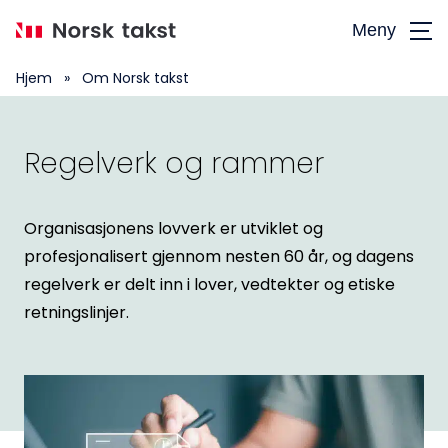
Hopp
Meny
til
hovedinnhold
Hjem
»
Om Norsk takst
Regelverk og rammer
Organisasjonens lovverk er utviklet og
profesjonalisert gjennom nesten 60 år, og dagens
regelverk er delt inn i lover, vedtekter og etiske
retningslinjer.