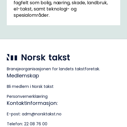
fagfelt som bolig, næring, skade, landbruk,
el-takst, samt teknologi- og
Postadresse:
spesialområder.
Pb. 1516 Vika, 0117 OSLO
Organisasjonsnummer:
956 955 211
Bransjeorganisasjonen for landets takstforetak.
Medlemskap
Bli medlem i Norsk takst
Personvernerklæring
Kontaktinformasjon:
E-post:
adm@norsktakst.no
Telefon:
22 08 76 00