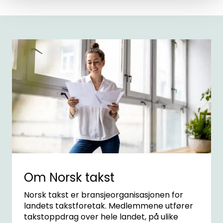
Forbruker
Aktuelt
Om Norsk takst
Bli medlem
Logg inn
Kontakt oss
Kontaktinformasjon:
adm@norsktakst.no
Om Norsk takst
22 08 76 00
Norsk takst er bransjeorganisasjonen for
Besøksadresse:
landets takstforetak. Medlemmene utfører
takstoppdrag over hele landet, på ulike
Klingenberggt. 7A, 0161 Oslo