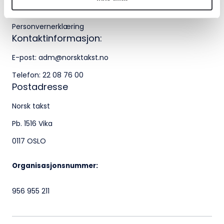
Bli medlem i Norsk takst
22 08 76 00
Personvernerklæring
Besøksadresse:
Kontaktinformasjon:
Klingenberggt. 7A, 0161 Oslo
E-post:
adm@norsktakst.no
Telefon:
22 08 76 00
Postadresse:
Postadresse
Pb. 1516 Vika, 0117 OSLO
Norsk takst
Organisasjonsnummer:
Pb. 1516 Vika
956 955 211
0117 OSLO
Organisasjonsnummer:
956 955 211