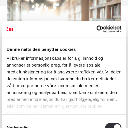
Denne nettsiden benytter cookies
Vi bruker informasjonskapsler for å gi innhold og
annonser et personlig preg, for å levere sosiale
mediefunksjoner og for å analysere trafikken vår. Vi deler
dessuten informasjon om hvordan du bruker nettstedet
Lover
vårt, med partnerne våre innen sosiale medier,
annonsering og analysearbeid, som kan kombinere den
med annen informasjon du har gjort tilgjengelig for dem,
eller som de har samlet inn gjennom din bruk av
Vedtekter
tjenestene deres.
Medlemskap
Samtykkevalg
Nødvendig