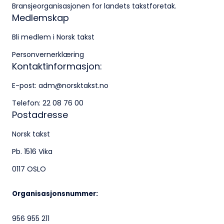
Besøksadresse:
Bransjeorganisasjonen for landets takstforetak.
Medlemskap
Klingenberggt. 7A, 0161 Oslo
Bli medlem i Norsk takst
Postadresse:
Personvernerklæring
Pb. 1516 Vika, 0117 OSLO
Kontaktinformasjon:
Organisasjonsnummer:
E-post:
adm@norsktakst.no
956 955 211
Telefon:
22 08 76 00
Postadresse
Norsk takst
Pb. 1516 Vika
0117 OSLO
Organisasjonsnummer:
956 955 211