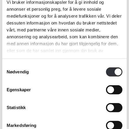
Vi bruker informasjonskapsler for å gi innhold og
annonser et personlig preg, for å levere sosiale
mediefunksjoner og for å analysere trafikken vår. Vi deler
§ 1 Forbundet
dessuten informasjon om hvordan du bruker nettstedet
§ 2 Formål
vårt, med partnerne våre innen sosiale medier,
§ 3 Faste organer
annonsering og analysearbeid, som kan kombinere den
§ 4 Medlemskap
med annen informasjon du har gjort tilgjengelig for dem,
§ 5 Mislighold av medlemskap
eller som de har samlet inn gjennom din bruk av
§ 6 Klagebehandling, suspensjon
tjenestene deres.
og eksklusjon
Samtykkevalg
Nødvendig
§ 7 Generalforsamlingen
§ 8 Ekstraordinær
Generalforsamling
Egenskaper
§ 9 Avdelingslederkollegium
Medlemskap
§ 10 Hovedstyret
Statistikk
§ 11 Administrasjon
Kurs og konferanser
§ 12 Kontrollkomité
Markedsføring