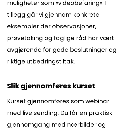
Aktuelt
muligheter som «videobefaring». I
tillegg går vi gjennom konkrete
Om Norsk takst
eksempler der observasjoner,
Bli medlem
prøvetaking og faglige råd har vært
Logg inn
avgjørende for gode beslutninger og
Kontakt oss
riktige utbedringstiltak.
Kontaktinformasjon:
adm@norsktakst.no
Slik gjennomføres kurset
22 08 76 00
Besøksadresse:
Kurset gjennomføres som webinar
Klingenberggt. 7A, 0161 Oslo
med live sending. Du får en praktisk
Postadresse:
gjennomgang med nærbilder og