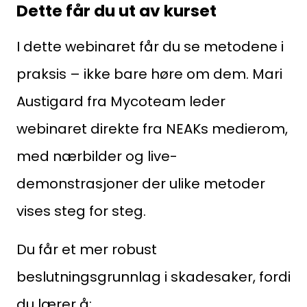
Dette får du ut av kurset
Firma
I dette webinaret får du se metodene i
praksis – ikke bare høre om dem. Mari
Adresse
Austigard fra Mycoteam leder
webinaret direkte fra NEAKs medierom,
Postnr
med nærbilder og live-
demonstrasjoner der ulike metoder
Poststed
vises steg for steg.
Org nummer
Du får et mer robust
beslutningsgrunnlag i skadesaker, fordi
Ved å sende inn skjema samtykker du til håndtering
du lærer å: