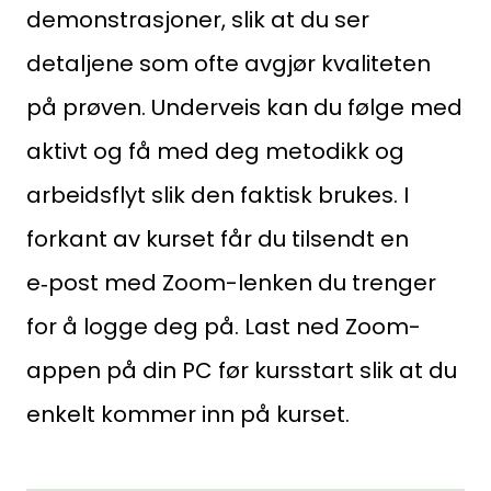
Pb. 1516 Vika, 0117 OSLO
demonstrasjoner, slik at du ser
Organisasjonsnummer:
detaljene som ofte avgjør kvaliteten
956 955 211
på prøven. Underveis kan du følge med
aktivt og få med deg metodikk og
arbeidsflyt slik den faktisk brukes. I
forkant av kurset får du tilsendt en
e‑post med Zoom-lenken du trenger
for å logge deg på. Last ned Zoom-
appen på din PC før kursstart slik at du
enkelt kommer inn på kurset.