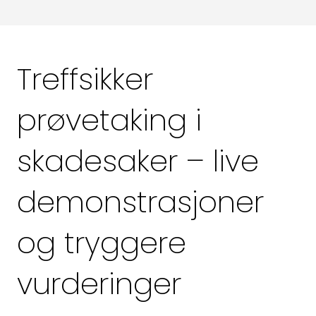
Om du ikke er medlem i Norsk
takst, fyll ut dette skjemaet.
Treffsikker
prøvetaking i
Fornavn
skadesaker – live
Etternavn
demonstrasjoner
E-post
og tryggere
vurderinger
Telefon