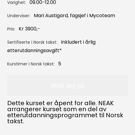
09.00-12.00
E-post
Varighet:
Mari Austigard, fagsjef i Mycoteam
Underviser:
Passord
Kr 3900,-
Pris:
Inkludert i årlig
Sertifiserte i Norsk takst:
etterutdanningsavgift*
Glemt passord?
Klikk her
5
Kurstimer i Norsk takst:
Ved å sende inn skjema samtykker du til håndtering
av
personopplysninger
.
Meld deg på
Dette kurset er åpent for alle. NEAK
arrangerer kurset som en del av
etterutdanningsprogrammet til Norsk
takst.
Ikke medlem i Norsk takst: