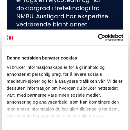
er fagsjef i Mycoteam og har
doktorgrad i treteknologi fra
NMBU. Austigard har ekspertise
vedrørende blant annet
trebeskyttelse og
overflatebehandling av tre i
utendørs bruk, samt soppskader
og fuktproblematikk i
Denne nettsiden benytter cookies
trekonstruksjoner.
Vi bruker informasjonskapsler for å gi innhold og
annonser et personlig preg, for å levere sosiale
mediefunksjoner og for å analysere trafikken vår. Vi deler
dessuten informasjon om hvordan du bruker nettstedet
vårt, med partnerne våre innen sosiale medier,
annonsering og analysearbeid, som kan kombinere den
med annen informasjon du har gjort tilgjengelig for dem,
eller som de har samlet inn gjennom din bruk av
tjenestene deres.