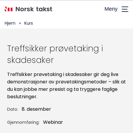
Hopp
Meny
til
hovedinnhold
Valgt kursdato
Hjem
»
Kurs
8. desember 2026
Treffsikker prøvetaking i
skadesaker
Medlem i Norsk takst:
Treffsikker prøvetaking i skadesaker gir deg live
demonstrasjoner av prøvetakingsmetoder – slik at
Hurtigpåmelding - Logg inn med
du kan jobbe mer presist og ta tryggere faglige
ditt brukernavn og passord hos
beslutninger.
Norsk takst og send inn
8. desember
Dato:
påmelding.
Webinar
Gjennomføring: