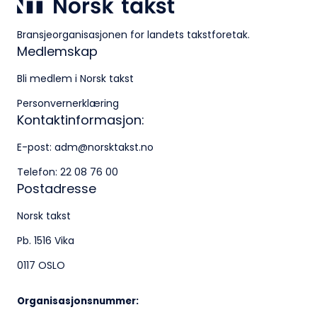
Besøksadresse:
Bransjeorganisasjonen for landets takstforetak.
Klingenberggt. 7A, 0161 Oslo
Medlemskap
Postadresse:
Bli medlem i Norsk takst
Personvernerklæring
Pb. 1516 Vika, 0117 OSLO
Kontaktinformasjon:
Organisasjonsnummer:
E-post:
adm@norsktakst.no
956 955 211
Telefon:
22 08 76 00
Postadresse
Norsk takst
Pb. 1516 Vika
0117 OSLO
Organisasjonsnummer: