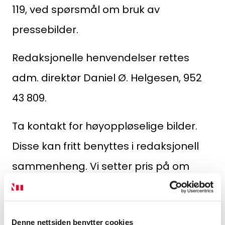
Søk
119, ved spørsmål om bruk av
etter:
pressebilder.
Redaksjonelle henvendelser rettes
adm. direktør Daniel Ø. Helgesen, 952
43 809.
Ta kontakt for høyoppløselige bilder.
Disse kan fritt benyttes i redaksjonell
sammenheng. Vi setter pris på om
Norsk takst, norsktakst.no krediteres.
Denne nettsiden benytter cookies