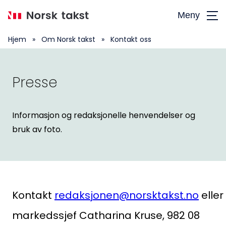
Hopp
Meny
til
hovedinnhold
Hjem
»
Om Norsk takst
»
Kontakt oss
Presse
Informasjon og redaksjonelle henvendelser og
bruk av foto.
Kontakt
redaksjonen@norsktakst.no
eller
markedssjef Catharina Kruse, 982 08