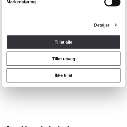
Markedsføring
Kompetanse
Forbruker
Detaljer
Aktuelt
Tillat alle
Om Norsk takst
Tillat utvalg
Bli medlem
Ikke tillat
Logg inn
Daniel Ø. Helgesen, adm. direktør i bransjeorganisasjonen
Norsk takst
Kontakt oss
Kontaktinformasjon:
adm@norsktakst.no
22 08 76 00