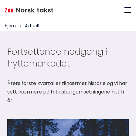
Hopp
Meny
til
hovedinnhold
Hjem
»
Aktuelt
Fortsettende nedgang i
hyttemarkedet
Årets første kvartal er tilnærmet historie og vi har
sett nærmere på fritidsboligomsetningene hittil i
år.