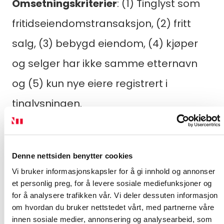
Omsetningskriterier
: (1) Tinglyst som
fritidseiendomstransaksjon, (2) fritt
salg, (3) bebygd eiendom, (4) kjøper
og selger har ikke samme etternavn
og (5) kun nye eiere registrert i
tinglysningen.
Statistikken inkluderer både
tradisjonelle hytter og
Denne nettsiden benytter cookies
fritidsboligleiligheter – og både brukte
Agnete Hexeber
Vi bruker informasjonskapsler for å gi innhold og annonser
og nye tinglyste fritidsboliger.
et personlig preg, for å levere sosiale mediefunksjoner og
Hovden
Andreas
for å analysere trafikken vår. Vi deler dessuten informasjon
Alle statistikker og grafer er hentet fra
Brand
Betina
om hvordan du bruker nettstedet vårt, med partnerne våre
innen sosiale medier, annonsering og analysearbeid, som
Stefansen
Bibbi
Prognosesenterets interaktive