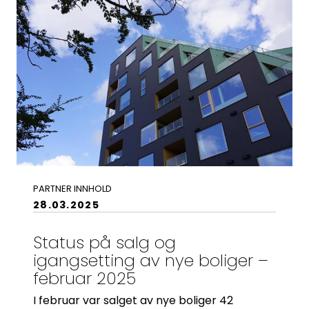
Kontaktinformasjon:
adm@norsktakst.no
22 08 76 00
Besøksadresse:
Klingenberggt. 7A, 0161 Oslo
Postadresse:
Pb. 1516 Vika, 0117 OSLO
Organisasjonsnummer:
956 955 211
PARTNER INNHOLD
28.03.2025
Status på salg og
igangsetting av nye boliger –
februar 2025
I februar var salget av nye boliger 42