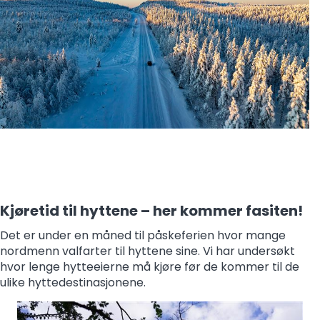
Medlemskap
Kurs og konferanser
Kompetanse
Forbruker
Aktuelt
Om Norsk takst
Kjøretid til hyttene – her kommer fasiten!
Det er under en måned til påskeferien hvor mange
Bli medlem
nordmenn valfarter til hyttene sine. Vi har undersøkt
hvor lenge hytteeierne må kjøre før de kommer til de
Logg inn
ulike hyttedestinasjonene.
Kontakt oss