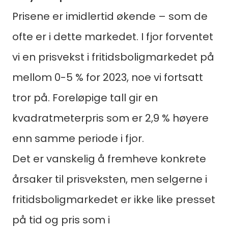
Prisene er imidlertid økende – som de
ofte er i dette markedet. I fjor forventet
vi en prisvekst i fritidsboligmarkedet på
mellom 0-5 % for 2023, noe vi fortsatt
tror på. Foreløpige tall gir en
kvadratmeterpris som er 2,9 % høyere
enn samme periode i fjor.
Det er vanskelig å fremheve konkrete
Søk
årsaker til prisveksten, men selgerne i
etter:
fritidsboligmarkedet er ikke like presset
på tid og pris som i