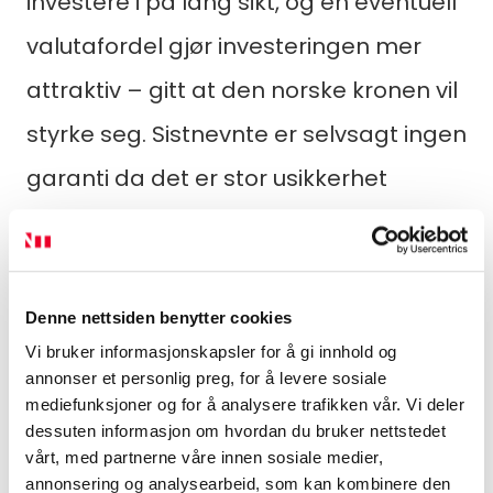
investere i på lang sikt, og en eventuell
valutafordel gjør investeringen mer
attraktiv – gitt at den norske kronen vil
styrke seg. Sistnevnte er selvsagt ingen
garanti da det er stor usikkerhet
angående utviklingen av den norske
kronen i årene som kommer.
For 3 av 4 av oss avsluttes vinterferien
Denne nettsiden benytter cookies
denne uka, mens for resterende
Vi bruker informasjonskapsler for å gi innhold og
annonser et personlig preg, for å levere sosiale
fjerdedel starter den i dag. Vi ønsker
mediefunksjoner og for å analysere trafikken vår. Vi deler
dessuten informasjon om hvordan du bruker nettstedet
alle en god ferie!
vårt, med partnerne våre innen sosiale medier,
Kilder
: Prognosesenteret, Matrikkelen,
annonsering og analysearbeid, som kan kombinere den