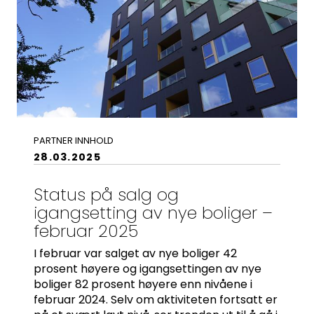
Medlemskap
Kurs og konferanser
Kompetanse
Forbruker
PARTNER INNHOLD
Aktuelt
28.03.2025
Om Norsk takst
Status på salg og
igangsetting av nye boliger –
Bli medlem
februar 2025
Logg inn
I februar var salget av nye boliger 42
prosent høyere og igangsettingen av nye
Kontakt oss
boliger 82 prosent høyere enn nivåene i
februar 2024. Selv om aktiviteten fortsatt er
Kontaktinformasjon: