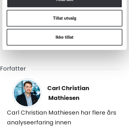
nye fritidsboliger.
Definisjonen av utlending er enten
Tillat utvalg
nordmenn som bor i utlandet, eller
Ikke tillat
utlendinger som bor i utlandet.
Forfatter
Carl Christian
Mathiesen
Carl Christian Mathiesen har flere års
analyseerfaring innen