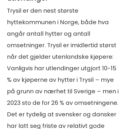
Trysil er den nest største
hyttekommunen i Norge, både hva
angår antall hytter og antall
omsetninger. Trysil er imidlertid størst
Søk
når det gjelder utenlandske kjøpere:
etter:
Vanligvis har utlendinger utgjort 10-15
% av kjøperne av hytter i Trysil – mye
på grunn av nærhet til Sverige – men i
2023 sto de for 26 % av omsetningene.
Det er tydelig at svensker og dansker
har latt seg friste av relativt gode