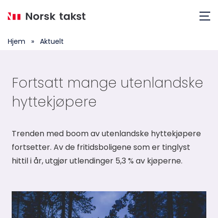
Hopp
Meny
til
hovedinnhold
Hjem
»
Aktuelt
Fortsatt mange utenlandske
hyttekjøpere
Trenden med boom av utenlandske hyttekjøpere
fortsetter. Av de fritidsboligene som er tinglyst
hittil i år, utgjør utlendinger 5,3 % av kjøperne.