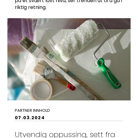
på et svært lavt nivå, ser trenden ut til å gå i
adm@norsktakst.no
riktig retning.
22 08 76 00
Besøksadresse:
Klingenberggt. 7A, 0161 Oslo
Postadresse:
Pb. 1516 Vika, 0117 OSLO
Organisasjonsnummer:
956 955 211
PARTNER INNHOLD
07.03.2024
Utvendig oppussing, sett fra