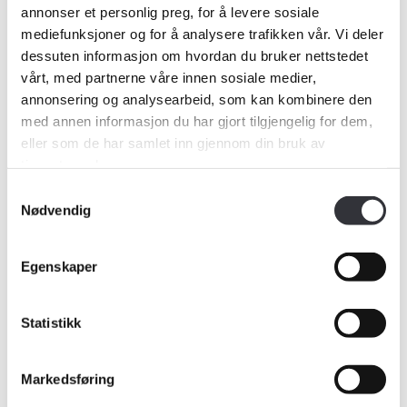
Helgesen, administrerende direktør i
annonser et personlig preg, for å levere sosiale
mediefunksjoner og for å analysere trafikken vår. Vi deler
Norsk takst.
dessuten informasjon om hvordan du bruker nettstedet
vårt, med partnerne våre innen sosiale medier,
Den siste tids debatt viser hvor følsomt
annonsering og analysearbeid, som kan kombinere den
med annen informasjon du har gjort tilgjengelig for dem,
dette er. Mange boliger har passert 10-
eller som de har samlet inn gjennom din bruk av
millionersgrensen som følge av
tjenestene deres.
Samtykkevalg
prisutviklingen de siste årene, ikke fordi
Nødvendig
eierne nødvendigvis har høy inntekt
Egenskaper
eller god likviditet. For disse
husholdningene er forutsigbarhet helt
Statistikk
avgjørende.
Markedsføring
Samtidig reiser ordningen et annet