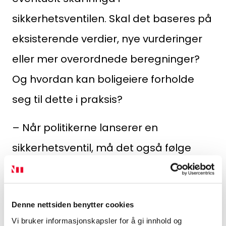
sikkerhetsventilen. Skal det baseres på
eksisterende verdier, nye vurderinger
eller mer overordnede beregninger?
Og hvordan kan boligeiere forholde
seg til dette i praksis?
– Når politikerne lanserer en
sikkerhetsventil, må det også følge
tydelige forklaringer. Uten klare
rammer skapes det usikkerhet hos
Denne nettsiden benytter cookies
vanlige boligeiere, sier Daniel Ø.
Vi bruker informasjonskapsler for å gi innhold og