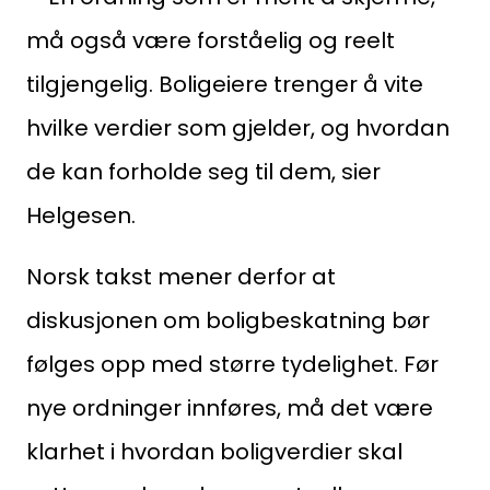
må også være forståelig og reelt
tilgjengelig. Boligeiere trenger å vite
Medlemskap
hvilke verdier som gjelder, og hvordan
Kurs og konferanser
de kan forholde seg til dem, sier
Helgesen.
Kompetanse
Norsk takst mener derfor at
Forbruker
diskusjonen om boligbeskatning bør
Aktuelt
følges opp med større tydelighet. Før
Om Norsk takst
nye ordninger innføres, må det være
klarhet i hvordan boligverdier skal
Bli medlem