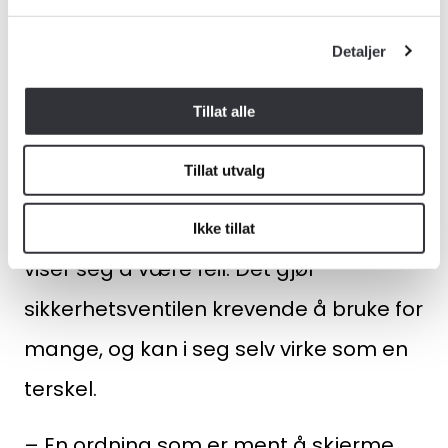
spørsmål som i liten grad er belyst:
Detaljer
hvem som i praksis må bære ansvaret
dersom verdiene som legges til grunn
Tillat alle
ikke treffer. I dag er det boligeieren selv
Tillat utvalg
som må dokumentere avvik og dekke
kostnadene dersom offentlige verdier
Ikke tillat
viser seg å være feil. Det gjør
sikkerhetsventilen krevende å bruke for
mange, og kan i seg selv virke som en
terskel.
– En ordning som er ment å skjerme,