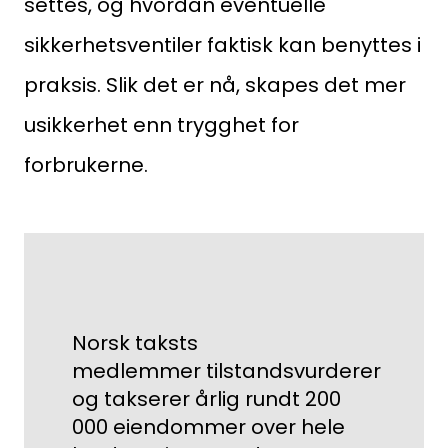
settes, og hvordan eventuelle
Logg inn
sikkerhetsventiler faktisk kan benyttes i
Kontakt oss
praksis. Slik det er nå, skapes det mer
Kontaktinformasjon:
adm@norsktakst.no
usikkerhet enn trygghet for
22 08 76 00
forbrukerne.
Besøksadresse:
Klingenberggt. 7A, 0161 Oslo
Postadresse:
Pb. 1516 Vika, 0117 OSLO
Norsk taksts
Organisasjonsnummer:
medlemmer tilstandsvurderer
og takserer årlig rundt 200
956 955 211
000 eiendommer over hele