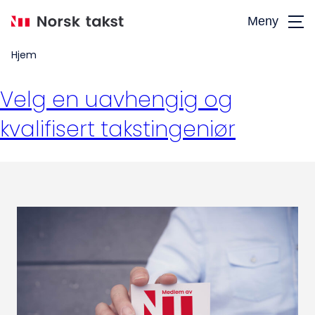
Hopp
Meny
til
hovedinnhold
Hjem
Velg en uavhengig og
kvalifisert takstingeniør