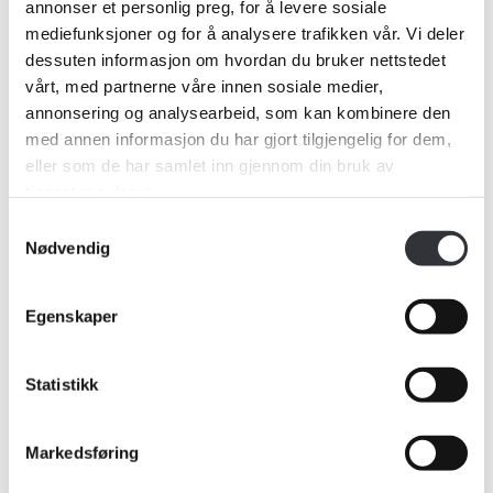
skal kunne stole på en rapport som
annonser et personlig preg, for å levere sosiale
mediefunksjoner og for å analysere trafikken vår. Vi deler
bærer Norsk taksts logo.
dessuten informasjon om hvordan du bruker nettstedet
vårt, med partnerne våre innen sosiale medier,
Fra 2022 kom endrede lovregler for
annonsering og analysearbeid, som kan kombinere den
med annen informasjon du har gjort tilgjengelig for dem,
omsetning av boliger. Selger kan ikke
eller som de har samlet inn gjennom din bruk av
tjenestene deres.
lenger ta forbehold om at et objekt
Samtykkevalg
selges som det er, men må
Nødvendig
dokumentere tilstanden. Kjøper kan
Egenskaper
heller ikke reklamere på feil og
mangler det var opplyst om i
Statistikk
salgsinformasjonen. Takstingeniørens
Markedsføring
vurderinger er etter dette blitt