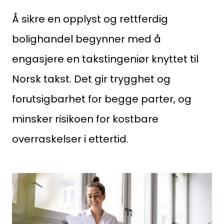
Forbruker
Å sikre en opplyst og rettferdig
Aktuelt
bolighandel begynner med å
engasjere en takstingeniør knyttet til
Om Norsk takst
Norsk takst. Det gir trygghet og
Bli medlem
forutsigbarhet for begge parter, og
Logg inn
minsker risikoen for kostbare
Kontakt oss
overraskelser i ettertid.
Kontaktinformasjon:
adm@norsktakst.no
22 08 76 00
Besøksadresse: