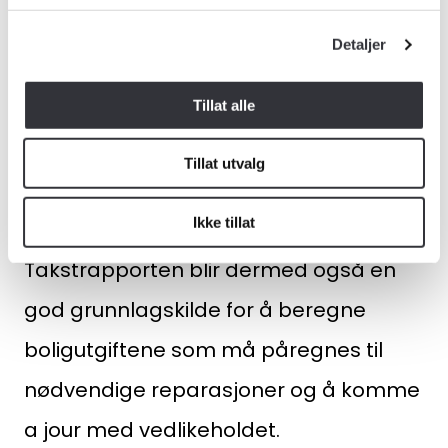
ytterligere viktige, og vår rolle i arbeidet
Detaljer
med å hindre boligkonflikter enda
tydeligere.
Tillat alle
En boligspesialist sertifisert av Norsk
Tillat utvalg
takst gir også gode anslag for
Ikke tillat
kostnader ved å rette feil og mangler.
Takstrapporten blir dermed også en
god grunnlagskilde for å beregne
Medlemskap
boligutgiftene som må påregnes til
Kurs og konferanser
nødvendige reparasjoner og å komme
Kompetanse
a jour med vedlikeholdet.