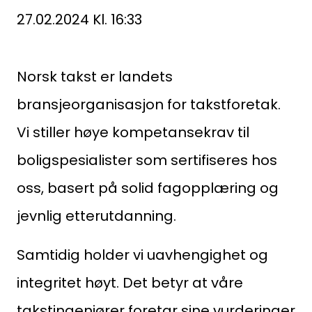
etter:
27.02.2024 Kl. 16:33
Norsk takst er landets
bransjeorganisasjon for takstforetak.
Vi stiller høye kompetansekrav til
boligspesialister som sertifiseres hos
oss, basert på solid fagopplæring og
jevnlig etterutdanning.
Samtidig holder vi uavhengighet og
integritet høyt. Det betyr at våre
takstingeniører foretar sine vurderinger