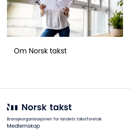
Klingenberggt. 7A, 0161 Oslo
Postadresse:
Pb. 1516 Vika, 0117 OSLO
Organisasjonsnummer:
956 955 211
Om Norsk takst
Bransjeorganisasjonen for landets takstforetak.
Medlemskap