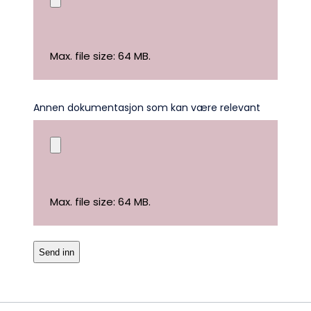
Kontakt oss
Kontaktinformasjon:
Max. file size: 64 MB.
adm@norsktakst.no
22 08 76 00
Annen dokumentasjon som kan være relevant
Besøksadresse:
Klingenberggt. 7A, 0161 Oslo
Postadresse:
Max. file size: 64 MB.
Pb. 1516 Vika, 0117 OSLO
Organisasjonsnummer:
956 955 211