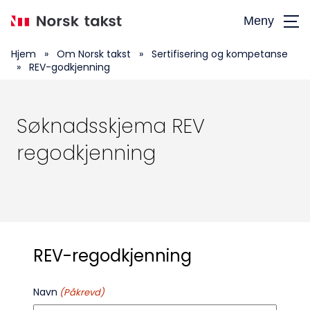
Hopp
Meny
til
hovedinnhold
Hjem
»
Om Norsk takst
»
Sertifisering og kompetanse
»
REV-godkjenning
Søknadsskjema REV
regodkjenning
REV-regodkjenning
Navn
(Påkrevd)