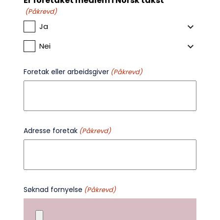
Er foretaket medlem i Norsk takst
(Påkrevd)
Ja
Nei
Foretak eller arbeidsgiver
(Påkrevd)
Adresse foretak
(Påkrevd)
Søknad fornyelse
(Påkrevd)