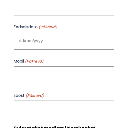
Fødselsdato
(Påkrevd)
DD
slash
MM
Mobil
(Påkrevd)
slash
YYYY
Epost
(Påkrevd)
Søk
etter: