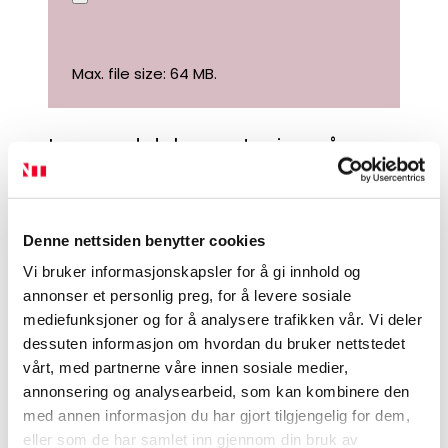
Max. file size: 64 MB.
Legg ved dokumentasjon på
gjennomført etterutdanning på
minimum 20 timer per år, eller
dokumentasjon på annen
Denne nettsiden benytter cookies
profesjonell utvikling de siste fem
Vi bruker informasjonskapsler for å gi innhold og
årene.
annonser et personlig preg, for å levere sosiale
mediefunksjoner og for å analysere trafikken vår. Vi deler
Dokumentasjon etterutdanning
dessuten informasjon om hvordan du bruker nettstedet
vårt, med partnerne våre innen sosiale medier,
annonsering og analysearbeid, som kan kombinere den
med annen informasjon du har gjort tilgjengelig for dem,
eller som de har samlet inn gjennom din bruk av