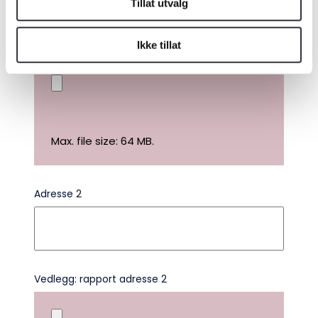
Tillat utvalg
Vedlegg: rapport adresse 1
Ikke tillat
Medlemskap
Kurs og konferanser
Kompetanse
Max. file size: 64 MB.
Forbruker
Adresse 2
Aktuelt
Om Norsk takst
Bli medlem
Vedlegg: rapport adresse 2
Logg inn