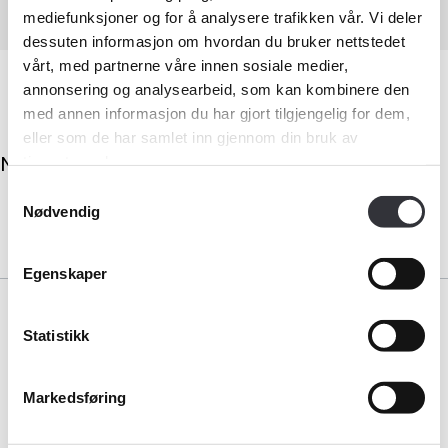
mediefunksjoner og for å analysere trafikken vår. Vi deler
dessuten informasjon om hvordan du bruker nettstedet
vårt, med partnerne våre innen sosiale medier,
Medlemskap
annonsering og analysearbeid, som kan kombinere den
med annen informasjon du har gjort tilgjengelig for dem,
Kurs og konferanser
eller som de har samlet inn gjennom din bruk av
No results.
tjenestene deres.
Kompetanse
Samtykkevalg
Nødvendig
Forbruker
Egenskaper
Aktuelt
Om Norsk takst
Statistikk
Bli medlem
Bransjeorganisasjonen for landets takstforetak.
Markedsføring
Medlemskap
Logg inn
Bli medlem i Norsk takst