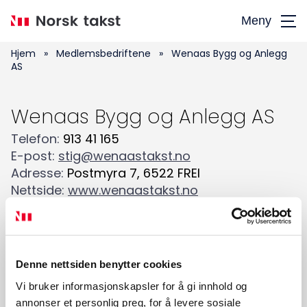
Hopp
Meny
til
hovedinnhold
Hjem
»
Medlemsbedriftene
»
Wenaas Bygg og Anlegg
AS
Wenaas Bygg og Anlegg AS
Telefon
:
913 41 165
Søk
E-post
:
stig@wenaastakst.no
etter:
Adresse
:
Postmyra 7
,
6522
FREI
Nettside
:
www.wenaastakst.no
Landbrukstaksering
Skadetaksering av byggverk
Skjønn
Taksering av næringseiendom
Denne nettsiden benytter cookies
Tilstandsanalyse av boligeiendom
Vi bruker informasjonskapsler for å gi innhold og
Verditaksering av bolig
annonser et personlig preg, for å levere sosiale