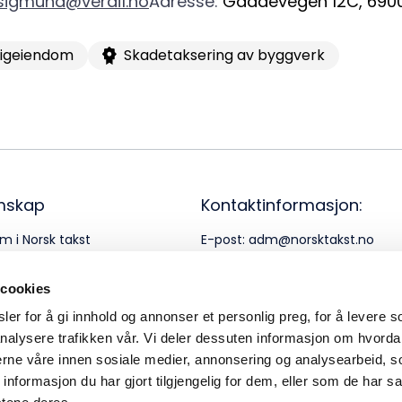
sigmund@verdi1.no
Adresse
:
Gaddevegen 12C
,
690
95
ligeiendom
Skadetaksering av byggverk
mskap
Kontaktinformasjon:
m i Norsk takst
E-post:
adm@norsktakst.no
rnerklæring
Telefon:
22 08 76 00
 cookies
er for å gi innhold og annonser et personlig preg, for å levere s
nalysere trafikken vår. Vi deler dessuten informasjon om hvorda
nerne våre innen sosiale medier, annonsering og analysearbeid, 
formasjon du har gjort tilgjengelig for dem, eller som de har sa