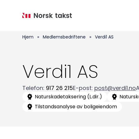
Hopp
til
hovedinnhold
Hjem
»
Medlemsbedriftene
»
Verdi1 AS
Verdi1 AS
Telefon
:
917 26 215
E-post
:
post@verdi1.no
Naturskadetaksering (L.dir.)
Natursk
Tilstandsanalyse av boligeiendom