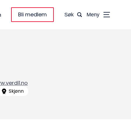
Bli medlem
n
Søk
Meny
w.verdi1.no
Skjønn