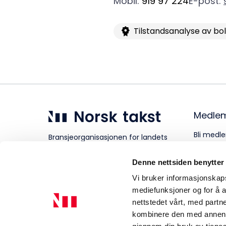
Mobil
:
919 97 224
E-post
:
Aktuelt
Tilstandsanalyse av bo
Om Norsk takst
Medle
Bli medle
Bransjeorganisasjonen for landets
takstforetak.
Personve
Denne nettsiden benytter
Vi bruker informasjonskapsl
mediefunksjoner og for å a
nettstedet vårt, med part
kombinere den med annen in