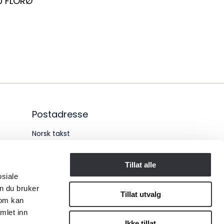
0
FLORØ
6 955 211
Postadresse
Norsk takst
Pb. 1516 Vika
Tillat alle
0117 OSLO
osiale
n du bruker
Organisasjonsnummer:
Tillat utvalg
som kan
mlet inn
956 955 211
Ikke tillat