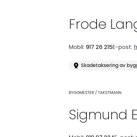
Frode
Lan
Medlemskap
Mobil
:
917 26 215
E-post
:
f
Kurs og konferanser
Skadetaksering av byg
Kompetanse
BYGGMESTER / TAKSTMANN
Sigmund E
Forbruker