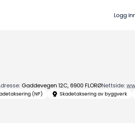
Logg in
Adresse
:
Gaddevegen 12C
,
6900
FLORØ
Nettside
:
ww
adetaksering (NP)
Skadetaksering av byggverk