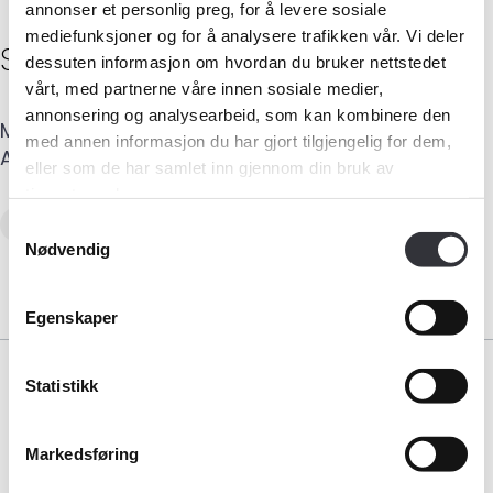
annonser et personlig preg, for å levere sosiale
mediefunksjoner og for å analysere trafikken vår. Vi deler
Steinar
Tokheim
dessuten informasjon om hvordan du bruker nettstedet
vårt, med partnerne våre innen sosiale medier,
Medlemskap
annonsering og analysearbeid, som kan kombinere den
Mobil
:
958 71 277
E-post
:
stokheim@online.no
med annen informasjon du har gjort tilgjengelig for dem,
Adresse
:
Tjøreskarv 22
,
5763
SKARE
Kurs og konferanser
eller som de har samlet inn gjennom din bruk av
tjenestene deres.
Kompetanse
Verditaksering av bolig
Samtykkevalg
Nødvendig
Forbruker
Egenskaper
Aktuelt
Statistikk
Om Norsk takst
Bli medlem
Markedsføring
Bransjeorganisasjonen for landets takstforetak.
Medlemskap
Logg inn