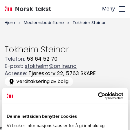
Hopp
Meny
til
hovedinnhold
Hjem
»
Medlemsbedriftene
»
Tokheim Steinar
Tokheim Steinar
Telefon
:
53 64 52 70
Søk
E-post
:
stokheim@online.no
etter:
Adresse
:
Tjøreskarv 22
,
5763
SKARE
Verditaksering av bolig
Denne nettsiden benytter cookies
Vi bruker informasjonskapsler for å gi innhold og
INGENIØR