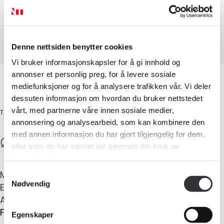
Tilstandsanalyse av boligeiendom
Verditaksering av bolig
Denne nettsiden benytter cookies
Vi bruker informasjonskapsler for å gi innhold og
annonser et personlig preg, for å levere sosiale
mediefunksjoner og for å analysere trafikken vår. Vi deler
dessuten informasjon om hvordan du bruker nettstedet
vårt, med partnerne våre innen sosiale medier,
TAKSTMANN
annonsering og analysearbeid, som kan kombinere den
med annen informasjon du har gjort tilgjengelig for dem,
Øistein
Fotland
eller som de har samlet inn gjennom din bruk av
Medlemskap
tjenestene deres.
Mobil
:
922 45 824
Samtykkevalg
Kurs og konferanser
Nødvendig
E-post
:
fotland@takstkontoret.no
Adresse
:
Shetlands-Larsens vei 17
,
5143
Kompetanse
FYLLINGSDALEN
Egenskaper