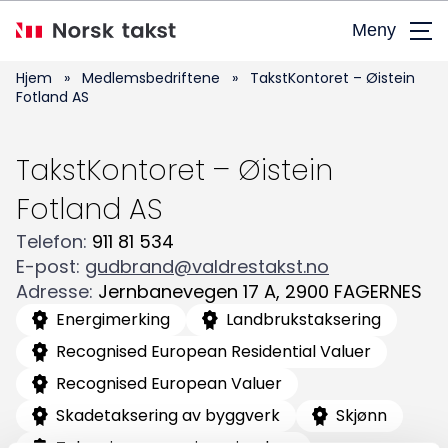
Hopp
Meny
til
hovedinnhold
Hjem
»
Medlemsbedriftene
»
TakstKontoret – Øistein
Fotland AS
TakstKontoret – Øistein
Fotland AS
Telefon
:
911 81 534
E-post
:
gudbrand@valdrestakst.no
Søk
Adresse
:
Jernbanevegen 17 A
,
2900
FAGERNES
etter:
Energimerking
Landbrukstaksering
Recognised European Residential Valuer
Recognised European Valuer
Skadetaksering av byggverk
Skjønn
Taksering av næringseiendom