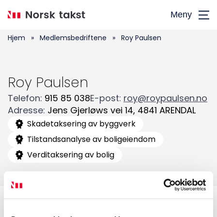
Hopp
Meny
til
hovedinnhold
Hjem
»
Medlemsbedriftene
»
Roy Paulsen
Roy Paulsen
Telefon
:
915 85 038
E-post
:
roy@roypaulsen.no
Adresse
:
Jens Gjerløws vei 14
,
4841
ARENDAL
Søk
Skadetaksering av byggverk
etter:
Tilstandsanalyse av boligeiendom
Verditaksering av bolig