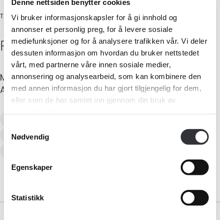
Denne nettsiden benytter cookies
TAKSTINGENIØR
Vi bruker informasjonskapsler for å gi innhold og
annonser et personlig preg, for å levere sosiale
Roy
Paulsen
mediefunksjoner og for å analysere trafikken vår. Vi deler
dessuten informasjon om hvordan du bruker nettstedet
vårt, med partnerne våre innen sosiale medier,
Mobil
:
915 85 038
E-post
:
roy@roypaulsen.no
annonsering og analysearbeid, som kan kombinere den
Medlemskap
Adresse
:
Jens Gjerløws vei 14
,
4841
ARENDAL
med annen informasjon du har gjort tilgjengelig for dem,
eller som de har samlet inn gjennom din bruk av
Kurs og konferanser
tjenestene deres.
Verditaksering av bolig
Samtykkevalg
Tilstandsanalyse av boligeiendom
Kompetanse
Nødvendig
Skadetaksering av byggverk
Forbruker
Egenskaper
Aktuelt
Statistikk
Om Norsk takst