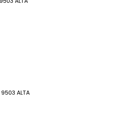
9503
ALTA
tadresse:
. 1516 Vika, 0117 OSLO
ganisasjonsnummer:
6 955 211
9503
ALTA