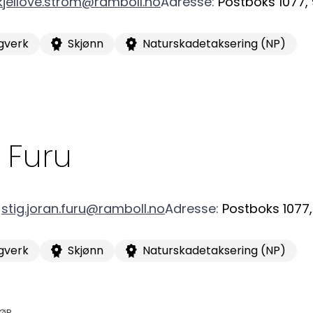
kjellove.strom@ramboll.no
Adresse
:
Postboks 1077
,
Pos
Pb
gverk
Skjønn
Naturskadetaksering (NP)
Or
95
Furu
stig.joran.furu@ramboll.no
Adresse
:
Postboks 1077
,
gverk
Skjønn
Naturskadetaksering (NP)
IØR