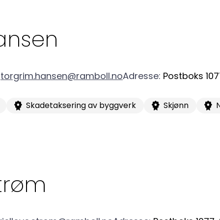
ansen
torgrim.hansen@ramboll.no
Adresse
:
Postboks 107
Skadetaksering av byggverk
Skjønn
Kon
Bli medlem
a
Logg inn
22
Bes
trøm
Kontakt oss
Kl