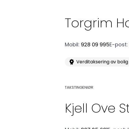
Torgrim
H
Mobil
:
928 09 995
E-post
:
Verditaksering av bolig
Medlemskap
TAKSTINGENIØR
Kurs og konferanser
Kjell Ove
S
Kompetanse