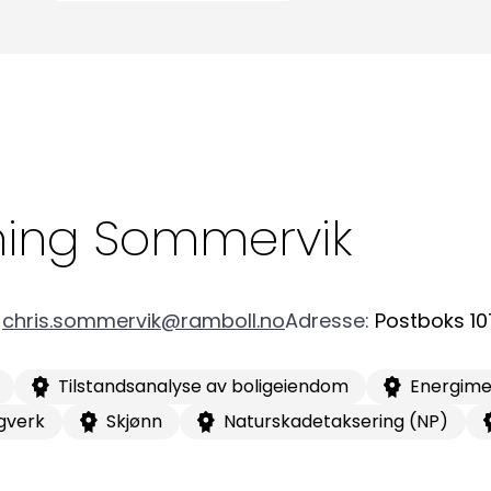
ning
Sommervik
chris.sommervik@ramboll.no
Adresse
:
Postboks 10
Tilstandsanalyse av boligeiendom
Energime
gverk
Skjønn
Naturskadetaksering (NP)