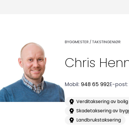
BYGGMESTER / TAKSTINGENIØR
Chris Hen
Mobil
:
948 65 992
E-post
:
Verditaksering av bolig
Skadetaksering av byg
Landbrukstaksering