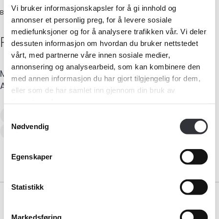
Vi bruker informasjonskapsler for å gi innhold og
BYGGMESTER
annonser et personlig preg, for å levere sosiale
mediefunksjoner og for å analysere trafikken vår. Vi deler
Per-Christian
Saxebøl
dessuten informasjon om hvordan du bruker nettstedet
vårt, med partnerne våre innen sosiale medier,
annonsering og analysearbeid, som kan kombinere den
Medlemskap
Mobil
:
900 17 218
E-post
:
saxeboel@online.no
med annen informasjon du har gjort tilgjengelig for dem,
Adresse
:
Bråtenvn. 25
,
1435
ÅS
eller som de har samlet inn gjennom din bruk av
Kurs og konferanser
tjenestene deres.
Verditaksering av bolig
Samtykkevalg
Kompetanse
Nødvendig
Tilstandsanalyse av boligeiendom
Forbruker
Egenskaper
Aktuelt
Statistikk
Om Norsk takst
Markedsføring