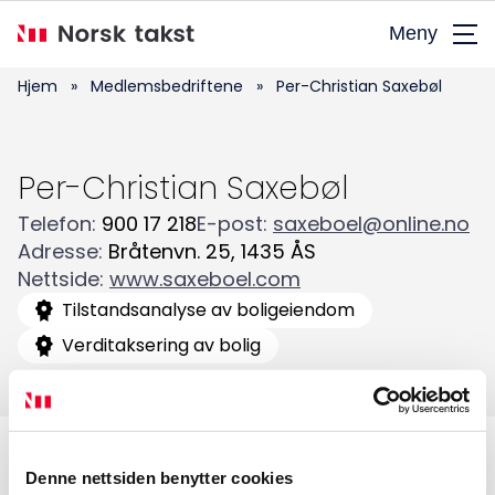
Hopp
Meny
til
hovedinnhold
Hjem
»
Medlemsbedriftene
»
Per-Christian Saxebøl
Per-Christian Saxebøl
Telefon
:
900 17 218
E-post
:
saxeboel@online.no
Adresse
:
Bråtenvn. 25
,
1435
ÅS
Søk
Nettside
:
www.saxeboel.com
etter:
Tilstandsanalyse av boligeiendom
Verditaksering av bolig
Denne nettsiden benytter cookies