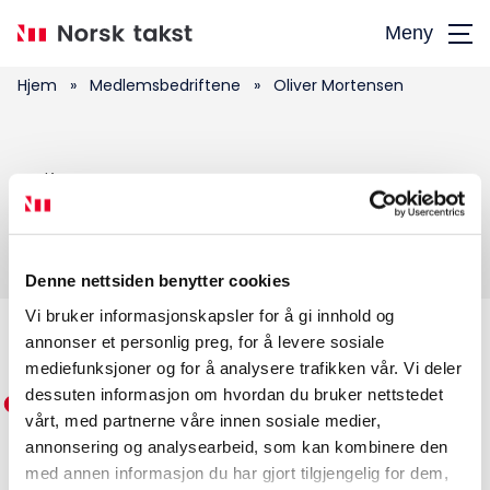
Hopp
Meny
til
hovedinnhold
Hjem
»
Medlemsbedriftene
»
Oliver Mortensen
Søk
Oliver Mortensen
etter:
Denne nettsiden benytter cookies
Vi bruker informasjonskapsler for å gi innhold og
annonser et personlig preg, for å levere sosiale
Medlemskap
mediefunksjoner og for å analysere trafikken vår. Vi deler
dessuten informasjon om hvordan du bruker nettstedet
Kurs og konferanser
vårt, med partnerne våre innen sosiale medier,
annonsering og analysearbeid, som kan kombinere den
Kompetanse
med annen informasjon du har gjort tilgjengelig for dem,