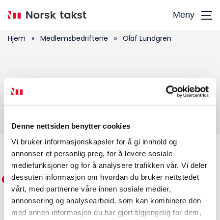
Hopp
Meny
til
hovedinnhold
Hjem
»
Medlemsbedriftene
»
Olaf Lundgren
Søk
Olaf Lundgren
etter:
Denne nettsiden benytter cookies
Vi bruker informasjonskapsler for å gi innhold og
annonser et personlig preg, for å levere sosiale
Medlemskap
mediefunksjoner og for å analysere trafikken vår. Vi deler
dessuten informasjon om hvordan du bruker nettstedet
Kurs og konferanser
vårt, med partnerne våre innen sosiale medier,
annonsering og analysearbeid, som kan kombinere den
Kompetanse
med annen informasjon du har gjort tilgjengelig for dem,