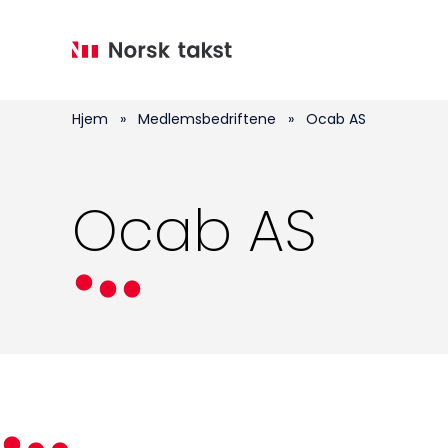
Hopp
til
hovedinnhold
Hjem
»
Medlemsbedriftene
»
Ocab AS
Ocab AS
Medlemskap
Kurs og konferanser