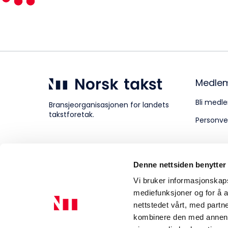
Kompetanse
Forbruker
Medle
Bli medle
Bransjeorganisasjonen for landets
takstforetak.
Personve
Aktuelt
Denne nettsiden benytter
Om Norsk takst
Vi bruker informasjonskapsl
mediefunksjoner og for å a
nettstedet vårt, med part
kombinere den med annen in