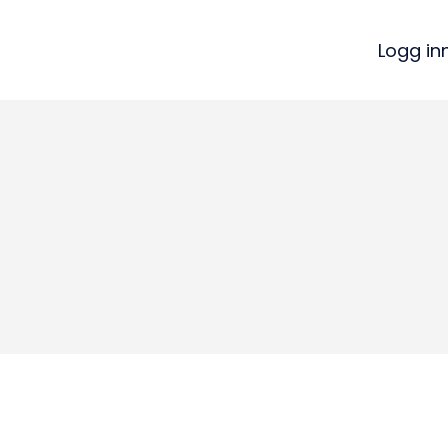
Logg in
Kon
Bli medlem
a
Logg inn
22