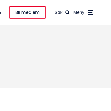
Bli medlem
n
Søk
Meny
taktinformasjon:
dm@norsktakst.no
 08 76 00