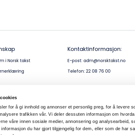
Bes
Kontakt oss
Kl
Pos
Pb
mskap
Kontaktinformasjon:
m i Norsk takst
E-post:
adm@norsktakst.no
Or
rnerklæring
Telefon:
22 08 76 00
95
 cookies
er for å gi innhold og annonser et personlig preg, for å levere s
nalysere trafikken vår. Vi deler dessuten informasjon om hvorda
nerne våre innen sosiale medier, annonsering og analysearbeid, 
formasjon du har gjort tilgjengelig for dem, eller som de har sa