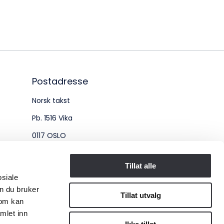
øksadresse:
ingenberggt. 7A, 0161 Oslo
tadresse:
. 1516 Vika, 0117 OSLO
Postadresse
Norsk takst
ganisasjonsnummer:
Pb. 1516 Vika
6 955 211
0117 OSLO
Organisasjonsnummer:
Tillat alle
osiale
956 955 211
n du bruker
Tillat utvalg
som kan
mlet inn