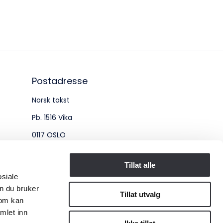
øksadresse:
ingenberggt. 7A, 0161 Oslo
tadresse:
. 1516 Vika, 0117 OSLO
Postadresse
Norsk takst
ganisasjonsnummer:
Pb. 1516 Vika
6 955 211
0117 OSLO
Organisasjonsnummer:
Tillat alle
osiale
956 955 211
n du bruker
Tillat utvalg
som kan
mlet inn