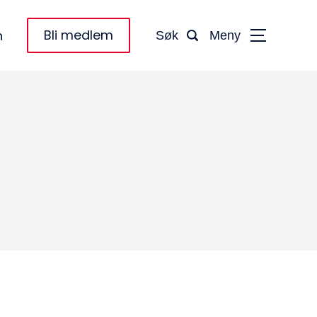
Bli medlem
n
Søk
Meny
taktinformasjon:
dm@norsktakst.no
 08 76 00