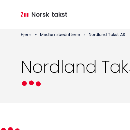
Hopp
til
hovedinnhold
Hjem
»
Medlemsbedriftene
»
Nordland Takst AS
Nordland Tak
Medlemskap
Kurs og konferanser