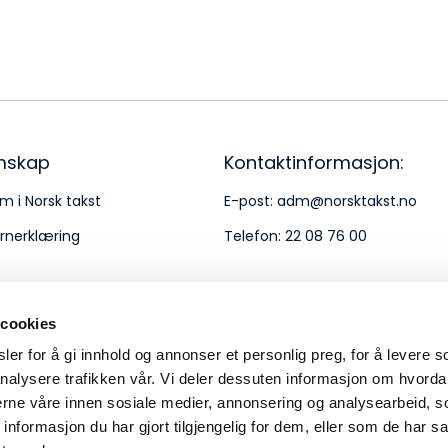
Bes
Kontakt oss
Kl
Pos
Pb
mskap
Kontaktinformasjon:
m i Norsk takst
E-post:
adm@norsktakst.no
Or
rnerklæring
Telefon:
22 08 76 00
95
 cookies
er for å gi innhold og annonser et personlig preg, for å levere s
nalysere trafikken vår. Vi deler dessuten informasjon om hvorda
nerne våre innen sosiale medier, annonsering og analysearbeid, 
formasjon du har gjort tilgjengelig for dem, eller som de har sa