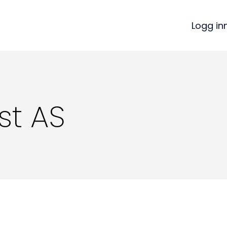
Logg in
st AS
Kon
Bli medlem
a
Logg inn
22