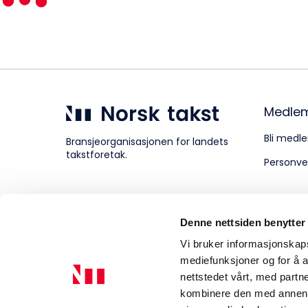
Kompetanse
Forbruker
Medle
Bli medle
Bransjeorganisasjonen for landets
takstforetak.
Personve
Aktuelt
Denne nettsiden benytter
Om Norsk takst
Vi bruker informasjonskapsl
mediefunksjoner og for å a
nettstedet vårt, med part
kombinere den med annen in