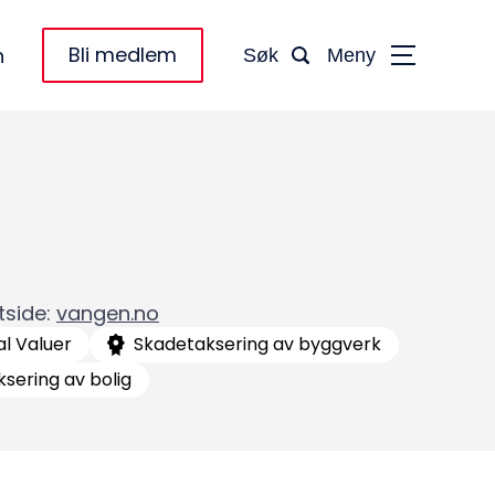
Bli medlem
n
Søk
Meny
tside
:
vangen.no
l Valuer
Skadetaksering av byggverk
ksering av bolig