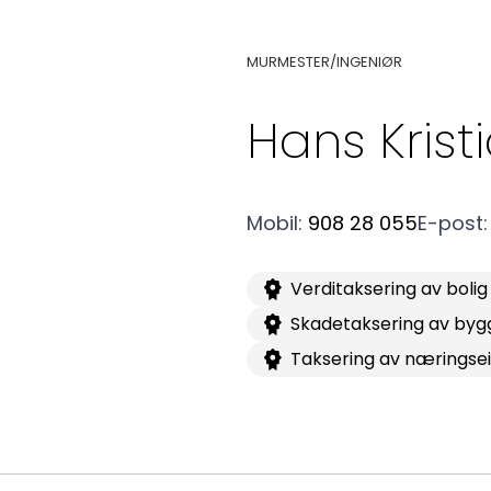
Medlemskap
MURMESTER/INGENIØR
Kurs og konferanser
Hans Krist
Kompetanse
Mobil
:
908 28 055
E-post
:
Verditaksering av bolig
Forbruker
Skadetaksering av byg
Taksering av nærings
Aktuelt