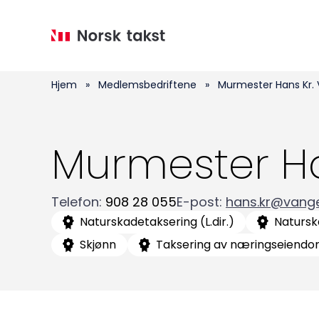
Hopp
til
hovedinnhold
Hjem
»
Medlemsbedriftene
»
Murmester Hans Kr.
Murmester Ha
Telefon
:
908 28 055
E-post
:
hans.kr@vang
Naturskadetaksering (L.dir.)
Natursk
Skjønn
Taksering av næringseiend