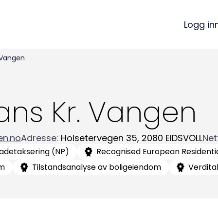
Logg in
 Vangen
ns Kr. Vangen
en.no
Adresse
:
Holsetervegen 35
,
2080
EIDSVOLL
Net
adetaksering (NP)
Recognised European Residentia
om
Tilstandsanalyse av boligeiendom
Verdita