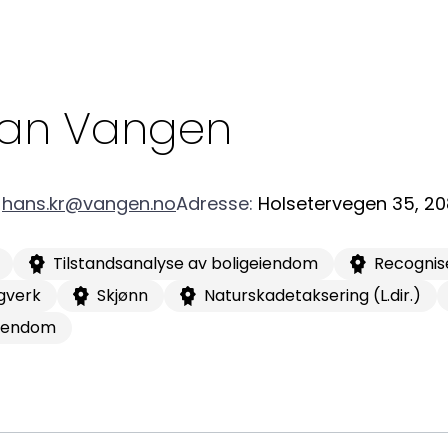
Kon
Bli medlem
a
Logg inn
22
ian
Vangen
Bes
Kontakt oss
Kl
hans.kr@vangen.no
Adresse
:
Holsetervegen 35
,
20
Pos
Tilstandsanalyse av boligeiendom
Recognis
Pb
gverk
Skjønn
Naturskadetaksering (L.dir.)
eiendom
Or
95