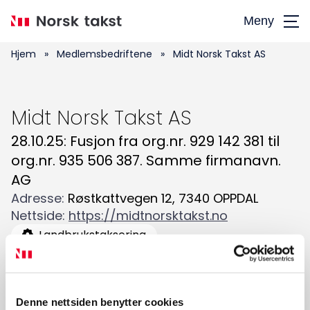
Hopp
Meny
til
hovedinnhold
Hjem
»
Medlemsbedriftene
»
Midt Norsk Takst AS
Midt Norsk Takst AS
28.10.25: Fusjon fra org.nr. 929 142 381 til
org.nr. 935 506 387. Samme firmanavn.
Søk
AG
etter:
Adresse
:
Røstkattvegen 12
,
7340
OPPDAL
Nettside
:
https://midtnorsktakst.no
Landbrukstaksering
Naturskadetaksering (NP)
Skadetaksering av byggverk
Skjønn
Taksering av næringseiendom
Denne nettsiden benytter cookies