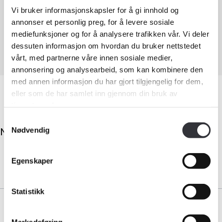
Tilstandsanalyse av boligeiendom
Vi bruker informasjonskapsler for å gi innhold og
annonser et personlig preg, for å levere sosiale
Verditaksering av bolig
mediefunksjoner og for å analysere trafikken vår. Vi deler
dessuten informasjon om hvordan du bruker nettstedet
Facebook
LinkedIn
Instagram
vårt, med partnerne våre innen sosiale medier,
annonsering og analysearbeid, som kan kombinere den
Medlemskap
med annen informasjon du har gjort tilgjengelig for dem,
eller som de har samlet inn gjennom din bruk av
Kurs og konferanser
tjenestene deres.
Samtykkevalg
Kompetanse
No results.
Nødvendig
Forbruker
Egenskaper
Aktuelt
Statistikk
Om Norsk takst