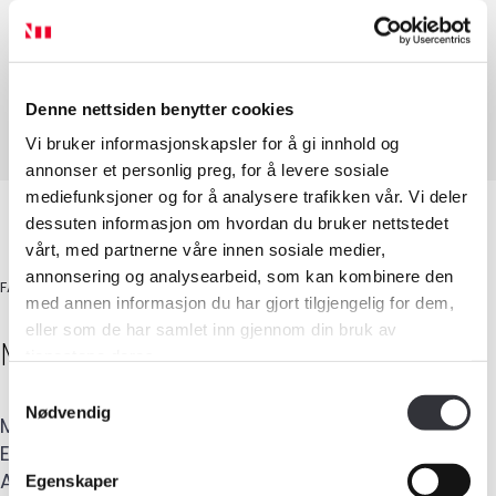
E-post
:
martin@lian-byggkonsult.no
Adresse
:
Gjerivegen 137
,
2022
GJERDRUM
Nettside
:
https://lian-byggkonsult.no
Tilstandsanalyse av boligeiendom
Denne nettsiden benytter cookies
Vi bruker informasjonskapsler for å gi innhold og
annonser et personlig preg, for å levere sosiale
mediefunksjoner og for å analysere trafikken vår. Vi deler
dessuten informasjon om hvordan du bruker nettstedet
vårt, med partnerne våre innen sosiale medier,
annonsering og analysearbeid, som kan kombinere den
FAGSKOLEINGENIØR BYGNINGSSAKKYNDIG
med annen informasjon du har gjort tilgjengelig for dem,
eller som de har samlet inn gjennom din bruk av
Medlemskap
Martin
Lian
tjenestene deres.
Samtykkevalg
Kurs og konferanser
Nødvendig
Mobil
:
924 38 026
E-post
:
martin@lian-byggkonsult.no
Kompetanse
Adresse
:
Gjerivegen 137
,
2022
GJERDRUM
Egenskaper