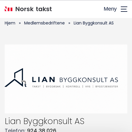
Hopp
Meny
til
hovedinnhold
Hjem
»
Medlemsbedriftene
»
Lian Byggkonsult AS
Søk
etter:
Lian Byggkonsult AS
Telefon
:
924 38 026