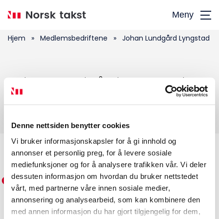
Hopp
Meny
til
hovedinnhold
Hjem
»
Medlemsbedriftene
»
Johan Lundgård Lyngstad
Søk
Johan Lundgård Lyngstad
etter:
Denne nettsiden benytter cookies
Vi bruker informasjonskapsler for å gi innhold og
annonser et personlig preg, for å levere sosiale
Medlemskap
mediefunksjoner og for å analysere trafikken vår. Vi deler
dessuten informasjon om hvordan du bruker nettstedet
Kurs og konferanser
vårt, med partnerne våre innen sosiale medier,
annonsering og analysearbeid, som kan kombinere den
Kompetanse
med annen informasjon du har gjort tilgjengelig for dem,