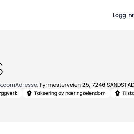
Logg in
S
ok.com
Adresse
:
Fyrmesterveien 25
,
7246
SANDSTA
yggverk
Taksering av næringseiendom
Tils
Kon