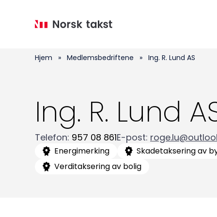
Hopp
til
hovedinnhold
Hjem
»
Medlemsbedriftene
»
Ing. R. Lund AS
Ing. R. Lund A
Telefon
:
957 08 861
E-post
:
roge.lu@outlo
Energimerking
Skadetaksering av b
Verditaksering av bolig