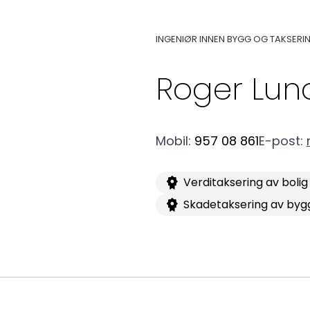
Medlemskap
INGENIØR INNEN BYGG OG TAKSERI
Kurs og konferanser
Roger
Lun
Kompetanse
Mobil
:
957 08 861
E-post
:
Verditaksering av bolig
Forbruker
Skadetaksering av byg
Aktuelt