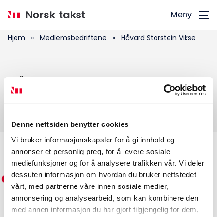
Hopp
Meny
til
hovedinnhold
Hjem
»
Medlemsbedriftene
»
Håvard Storstein Vikse
Søk
Håvard Storstein Vikse
etter:
Denne nettsiden benytter cookies
Vi bruker informasjonskapsler for å gi innhold og
annonser et personlig preg, for å levere sosiale
Medlemskap
mediefunksjoner og for å analysere trafikken vår. Vi deler
dessuten informasjon om hvordan du bruker nettstedet
Kurs og konferanser
vårt, med partnerne våre innen sosiale medier,
annonsering og analysearbeid, som kan kombinere den
Kompetanse
med annen informasjon du har gjort tilgjengelig for dem,