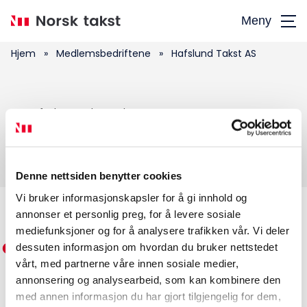
Hopp
Meny
til
hovedinnhold
Hjem
»
Medlemsbedriftene
»
Hafslund Takst AS
Søk
Hafslund Takst AS
etter:
Denne nettsiden benytter cookies
Vi bruker informasjonskapsler for å gi innhold og
annonser et personlig preg, for å levere sosiale
Medlemskap
mediefunksjoner og for å analysere trafikken vår. Vi deler
dessuten informasjon om hvordan du bruker nettstedet
Kurs og konferanser
vårt, med partnerne våre innen sosiale medier,
annonsering og analysearbeid, som kan kombinere den
Kompetanse
med annen informasjon du har gjort tilgjengelig for dem,