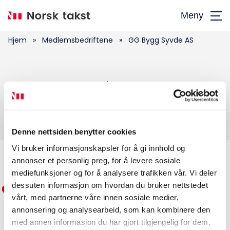
Hopp
Meny
til
hovedinnhold
Hjem
»
Medlemsbedriftene
»
GG Bygg Syvde AS
Søk
GG Bygg Syvde AS
etter:
Denne nettsiden benytter cookies
Vi bruker informasjonskapsler for å gi innhold og
annonser et personlig preg, for å levere sosiale
Medlemskap
mediefunksjoner og for å analysere trafikken vår. Vi deler
dessuten informasjon om hvordan du bruker nettstedet
Kurs og konferanser
vårt, med partnerne våre innen sosiale medier,
annonsering og analysearbeid, som kan kombinere den
Kompetanse
med annen informasjon du har gjort tilgjengelig for dem,