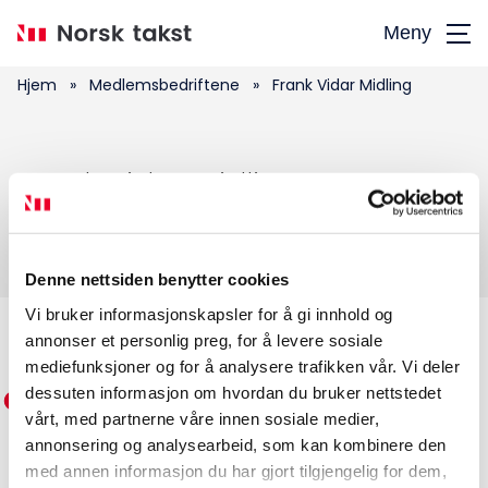
Hopp
Meny
til
hovedinnhold
Hjem
»
Medlemsbedriftene
»
Frank Vidar Midling
Søk
Frank Vidar Midling
etter:
Denne nettsiden benytter cookies
Vi bruker informasjonskapsler for å gi innhold og
annonser et personlig preg, for å levere sosiale
Medlemskap
mediefunksjoner og for å analysere trafikken vår. Vi deler
dessuten informasjon om hvordan du bruker nettstedet
Kurs og konferanser
vårt, med partnerne våre innen sosiale medier,
annonsering og analysearbeid, som kan kombinere den
Kompetanse
med annen informasjon du har gjort tilgjengelig for dem,