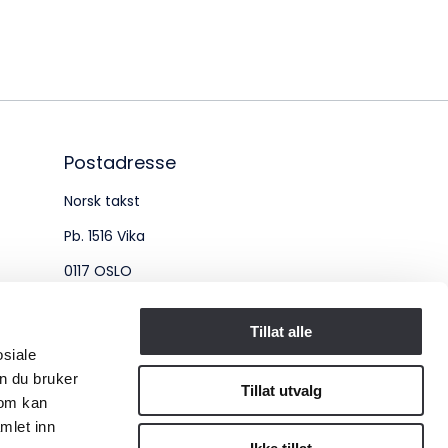
øksadresse:
ingenberggt. 7A, 0161 Oslo
tadresse:
. 1516 Vika, 0117 OSLO
Postadresse
Norsk takst
ganisasjonsnummer:
Pb. 1516 Vika
6 955 211
0117 OSLO
Organisasjonsnummer:
Tillat alle
osiale
956 955 211
n du bruker
Tillat utvalg
som kan
mlet inn