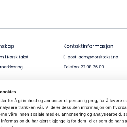
Bes
Kontakt oss
Kl
Pos
Pb
mskap
Kontaktinformasjon:
m i Norsk takst
E-post:
adm@norsktakst.no
Or
rnerklæring
Telefon:
22 08 76 00
95
 cookies
er for å gi innhold og annonser et personlig preg, for å levere s
nalysere trafikken vår. Vi deler dessuten informasjon om hvorda
nerne våre innen sosiale medier, annonsering og analysearbeid, 
formasjon du har gjort tilgjengelig for dem, eller som de har sa