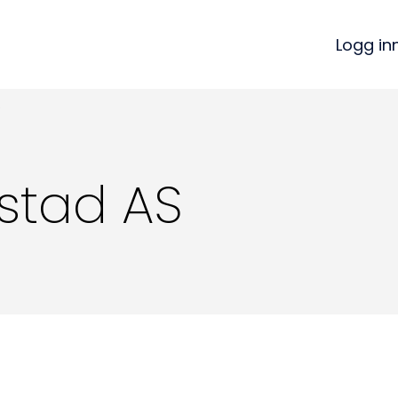
Logg in
S
stad AS
Kon
Bli medlem
a
Logg inn
22