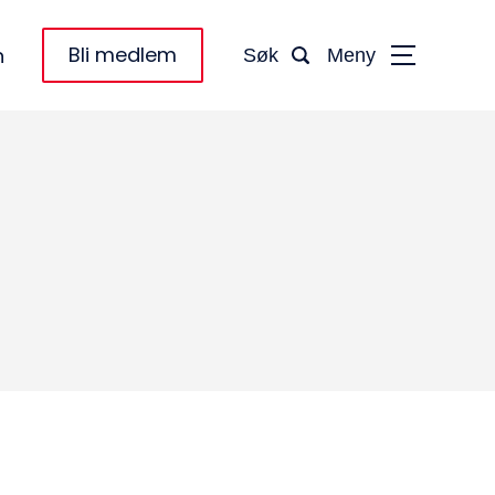
Bli medlem
n
Søk
Meny
taktinformasjon:
dm@norsktakst.no
 08 76 00