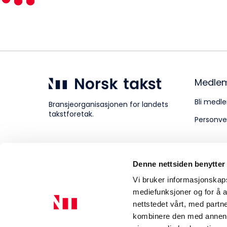
Kompetanse
Forbruker
Medle
Bli medle
Bransjeorganisasjonen for landets
takstforetak.
Personve
Aktuelt
Denne nettsiden benytter
Om Norsk takst
Vi bruker informasjonskapsl
mediefunksjoner og for å a
nettstedet vårt, med part
kombinere den med annen in