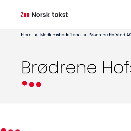
Hopp
til
hovedinnhold
Hjem
»
Medlemsbedriftene
»
Brødrene Hofstad A
Brødrene Hof
Medlemskap
Kurs og konferanser