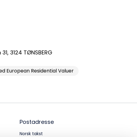
dm@norsktakst.no
 08 76 00
øksadresse:
ingenberggt. 7A, 0161 Oslo
 31
,
3124
TØNSBERG
tadresse:
ed European Residential Valuer
. 1516 Vika, 0117 OSLO
ganisasjonsnummer:
6 955 211
Postadresse
Norsk takst