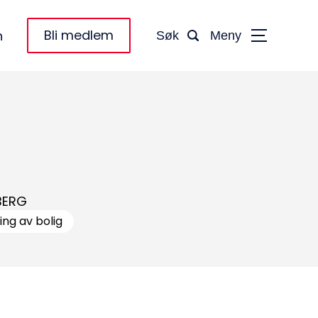
Bli medlem
n
Søk
Meny
BERG
ing av bolig
taktinformasjon: