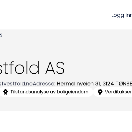
Logg in
AS
stfold AS
tvestfold.no
Adresse
:
Hermelinveien 31
,
3124
TØNS
Tilstandsanalyse av boligeiendom
Verditakser
Kon
Bli medlem