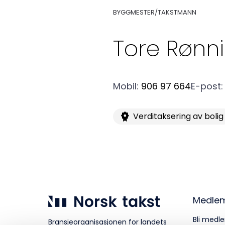
BYGGMESTER/TAKSTMANN
Kurs og konferanser
Tore
Rønn
Kompetanse
Mobil
:
906 97 664
E-post
:
Verditaksering av bolig
Forbruker
Aktuelt
Medle
Om Norsk takst
Bli medle
Bransjeorganisasjonen for landets