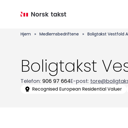
Hopp
til
hovedinnhold
Hjem
»
Medlemsbedriftene
»
Boligtakst Vestfold 
Boligtakst Ve
Telefon
:
906 97 664
E-post
:
tore@boligtaks
Recognised European Residential Valuer
Medlemskap