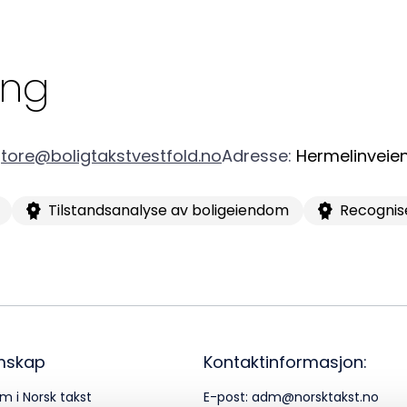
a
Logg inn
22
ing
Bes
Kontakt oss
Kl
tore@boligtakstvestfold.no
Adresse
:
Hermelinveien
Pos
Tilstandsanalyse av boligeiendom
Recognis
Pb
Or
95
mskap
Kontaktinformasjon:
m i Norsk takst
E-post:
adm@norsktakst.no