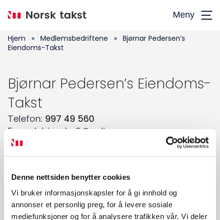
Hopp
Meny
til
hovedinnhold
Hjem
»
Medlemsbedriftene
»
Bjørnar Pedersen’s
Eiendoms-Takst
Bjørnar Pedersen’s Eiendoms-
Søk
Takst
etter:
Telefon
:
997 49 560
E-post
:
bjpeder2@online.no
Adresse
:
Hamnneset 201
,
9404
HARSTAD
Recognised European Residential Valuer
Tilstandsanalyse av boligeiendom
Denne nettsiden benytter cookies
Verditaksering av bolig
Vi bruker informasjonskapsler for å gi innhold og
annonser et personlig preg, for å levere sosiale
mediefunksjoner og for å analysere trafikken vår. Vi deler