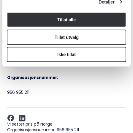
Kontaktinformasjon:
Detaljer
Kontaktinformasjon:
E-post:
adm@norsktakst.no
adm@norsktakst.no
Tillat alle
Telefon:
22 08 76 00
22 08 76 00
Postadresse
Tillat utvalg
Besøksadresse:
Norsk takst
Klingenberggt. 7A, 0161 Oslo
Pb. 1516 Vika
Ikke tillat
Postadresse:
0117 OSLO
Pb. 1516 Vika, 0117 OSLO
Organisasjonsnummer:
Organisasjonsnummer:
956 955 211
956 955 211
Vi setter pris på Norge
Organisasjonsnummer: 956 955 211