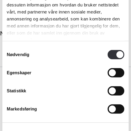
dessuten informasjon om hvordan du bruker nettstedet
Medlemskap
vårt, med partnerne våre innen sosiale medier,
annonsering og analysearbeid, som kan kombinere den
Kurs og konferanser
med annen informasjon du har gjort tilgjengelig for dem,
No results.
eller som de har samlet inn gjennom din bruk av
Kompetanse
tjenestene deres.
Samtykkevalg
Nødvendig
Forbruker
Aktuelt
Egenskaper
Om Norsk takst
Statistikk
Bransjeorganisasjonen for landets takstforetak.
Bli medlem
Medlemskap
Markedsføring
Logg inn
Bli medlem i Norsk takst
Kontakt oss
Personvernerklæring