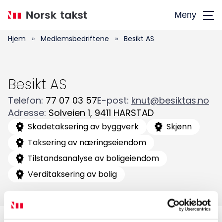
Hopp
Meny
til
hovedinnhold
Hjem
»
Medlemsbedriftene
»
Besikt AS
Besikt AS
Telefon
:
77 07 03 57
E-post
:
knut@besiktas.no
Adresse
:
Solveien 1
,
9411
HARSTAD
Skadetaksering av byggverk
Skjønn
Søk
Taksering av næringseiendom
etter:
Tilstandsanalyse av boligeiendom
Verditaksering av bolig