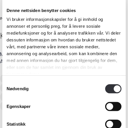
Denne nettsiden benytter cookies
INGENIØR
Vi bruker informasjonskapsler for å gi innhold og
annonser et personlig preg, for å levere sosiale
Knut P.
Bjørklund
mediefunksjoner og for å analysere trafikken vår. Vi deler
dessuten informasjon om hvordan du bruker nettstedet
vårt, med partnerne våre innen sosiale medier,
Mobil
:
915 10 872
E-post
:
knut@besiktas.no
annonsering og analysearbeid, som kan kombinere den
Adresse
:
Solveien 1
,
9411
HARSTAD
med annen informasjon du har gjort tilgjengelig for dem,
Medlemskap
eller som de har samlet inn gjennom din bruk av
tjenestene deres.
Kurs og konferanser
Verditaksering av bolig
Samtykkevalg
Tilstandsanalyse av boligeiendom
Nødvendig
Kompetanse
Skadetaksering av byggverk
Skjønn
Taksering av næringseiendom
Egenskaper
Forbruker
Aktuelt
Statistikk