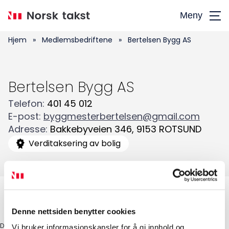
Hopp
Meny
til
hovedinnhold
Hjem
»
Medlemsbedriftene
»
Bertelsen Bygg AS
Bertelsen Bygg AS
Telefon
:
401 45 012
Søk
E-post
:
byggmesterbertelsen@gmail.com
Adresse
:
Bakkebyveien 346
,
9153
ROTSUND
etter:
Verditaksering av bolig
Denne nettsiden benytter cookies
DAGLIG LEDER
Vi bruker informasjonskapsler for å gi innhold og