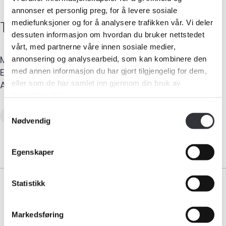
annonser et personlig preg, for å levere sosiale
Tor Egil
Bertelsen
mediefunksjoner og for å analysere trafikken vår. Vi deler
dessuten informasjon om hvordan du bruker nettstedet
vårt, med partnerne våre innen sosiale medier,
Medlemskap
Mobil
:
401 45 012
annonsering og analysearbeid, som kan kombinere den
E-post
:
byggmesterbertelsen@gmail.com
med annen informasjon du har gjort tilgjengelig for dem,
Kurs og konferanser
eller som de har samlet inn gjennom din bruk av
Adresse
:
Bakkebyveien 346
,
9153
ROTSUND
tjenestene deres.
Kompetanse
Samtykkevalg
Verditaksering av bolig
Nødvendig
Forbruker
Egenskaper
Aktuelt
Statistikk
Om Norsk takst
Bli medlem
Markedsføring
Bransjeorganisasjonen for landets takstforetak.