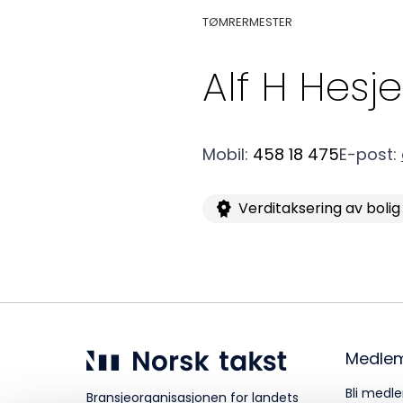
TØMRERMESTER
Kurs og konferanser
Alf H
Hesje
Kompetanse
Mobil
:
458 18 475
E-post
:
Verditaksering av bolig
Forbruker
Aktuelt
Medle
Om Norsk takst
Bli medle
Bransjeorganisasjonen for landets