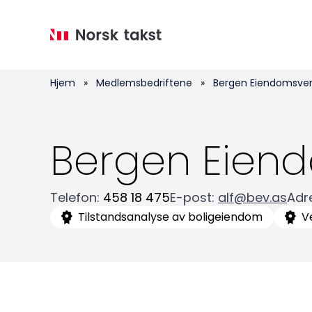
Hopp
til
hovedinnhold
Hjem
»
Medlemsbedriftene
»
Bergen Eiendomsver
Bergen Eiend
Telefon
:
458 18 475
E-post
:
alf@bev.as
Adr
Tilstandsanalyse av boligeiendom
V
Medlemskap