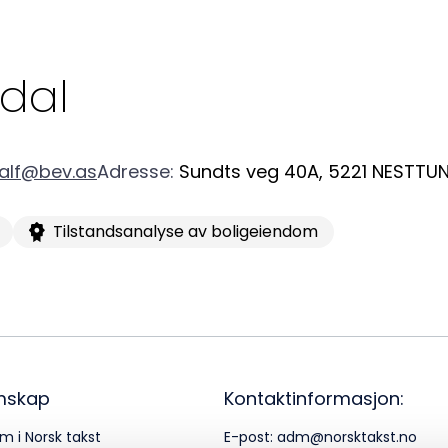
a
Logg inn
22
dal
Bes
Kontakt oss
Kl
alf@bev.as
Adresse
:
Sundts veg 40A
,
5221
NESTTU
Pos
Tilstandsanalyse av boligeiendom
Pb
Or
95
mskap
Kontaktinformasjon:
m i Norsk takst
E-post:
adm@norsktakst.no