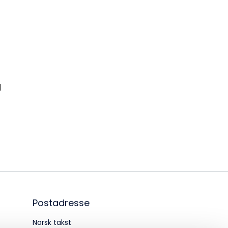
dm@norsktakst.no
 08 76 00
øksadresse:
ingenberggt. 7A, 0161 Oslo
N
tadresse:
. 1516 Vika, 0117 OSLO
ganisasjonsnummer:
6 955 211
Postadresse
Norsk takst