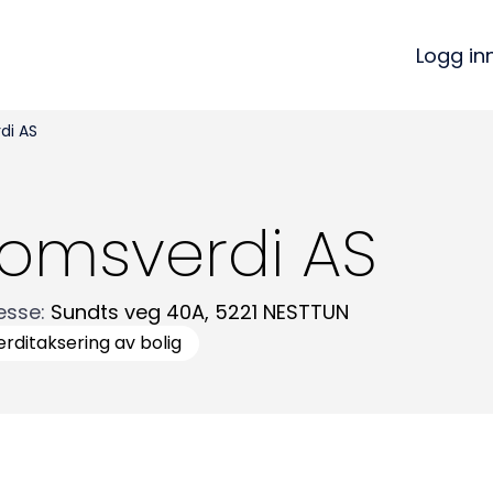
Logg in
di AS
omsverdi AS
esse
:
Sundts veg 40A
,
5221
NESTTUN
erditaksering av bolig
Kon
Bli medlem