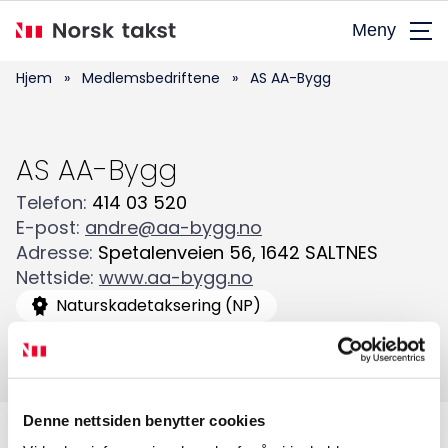
Hopp
Meny
til
hovedinnhold
Hjem
»
Medlemsbedriftene
»
AS AA-Bygg
AS AA-Bygg
Telefon
:
414 03 520
E-post
:
andre@aa-bygg.no
Søk
Adresse
:
Spetalenveien 56
,
1642
SALTNES
etter:
Nettside
:
www.aa-bygg.no
Naturskadetaksering (NP)
Skadetaksering av byggverk
Denne nettsiden benytter cookies