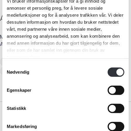
Vi bruker informasjonskapsler for å gi innhold og
annonser et personlig preg, for å levere sosiale
André
Arnesen
mediefunksjoner og for å analysere trafikken vår. Vi deler
dessuten informasjon om hvordan du bruker nettstedet
vårt, med partnerne våre innen sosiale medier,
Medlemskap
Mobil
:
414 03 520
E-post
:
andre@aa-bygg.no
annonsering og analysearbeid, som kan kombinere den
Adresse
:
Spetalenveien 56
,
1642
SALTNES
med annen informasjon du har gjort tilgjengelig for dem,
eller som de har samlet inn gjennom din bruk av
Kurs og konferanser
tjenestene deres.
Skadetaksering av byggverk
Kompetanse
Samtykkevalg
Naturskadetaksering (NP)
Nødvendig
Forbruker
Egenskaper
Aktuelt
Statistikk
Om Norsk takst
Bli medlem
Markedsføring