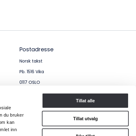
øksadresse:
ingenberggt. 7A, 0161 Oslo
tadresse:
. 1516 Vika, 0117 OSLO
Postadresse
Norsk takst
ganisasjonsnummer:
Pb. 1516 Vika
6 955 211
0117 OSLO
Organisasjonsnummer:
Tillat alle
osiale
956 955 211
n du bruker
Tillat utvalg
som kan
mlet inn