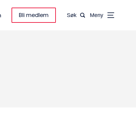
Bli medlem
n
Søk
Meny
taktinformasjon:
dm@norsktakst.no
 08 76 00