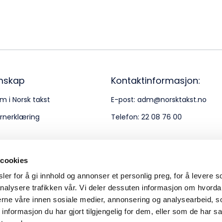
Bes
Kontakt oss
Kl
Pos
Pb
mskap
Kontaktinformasjon:
m i Norsk takst
E-post:
adm@norsktakst.no
Or
rnerklæring
Telefon:
22 08 76 00
95
 cookies
er for å gi innhold og annonser et personlig preg, for å levere s
nalysere trafikken vår. Vi deler dessuten informasjon om hvorda
nerne våre innen sosiale medier, annonsering og analysearbeid, 
formasjon du har gjort tilgjengelig for dem, eller som de har sa