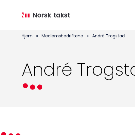
Hopp
til
hovedinnhold
Hjem
»
Medlemsbedriftene
»
André Trogstad
André Trogst
Medlemskap
Kurs og konferanser