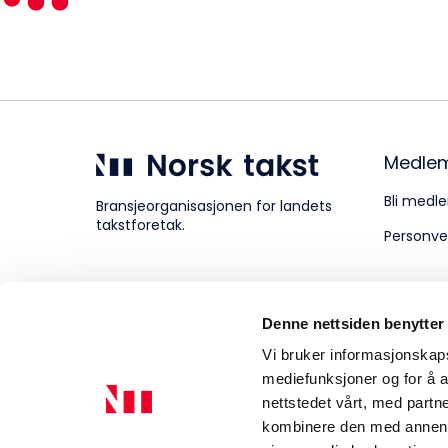
Kompetanse
Forbruker
Medle
Bli medle
Bransjeorganisasjonen for landets
takstforetak.
Personve
Aktuelt
Denne nettsiden benytter
Om Norsk takst
Vi bruker informasjonskapsl
mediefunksjoner og for å a
nettstedet vårt, med part
kombinere den med annen in