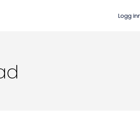
Logg in
ad
Kon
Bli medlem
a
Logg inn
22