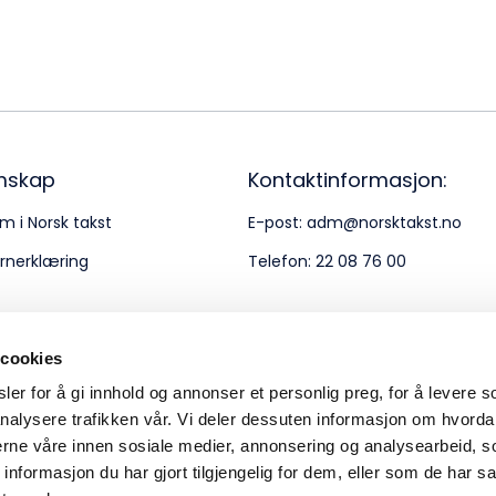
Bes
Kontakt oss
Kl
Pos
Pb
mskap
Kontaktinformasjon:
m i Norsk takst
E-post:
adm@norsktakst.no
Or
rnerklæring
Telefon:
22 08 76 00
95
 cookies
er for å gi innhold og annonser et personlig preg, for å levere s
nalysere trafikken vår. Vi deler dessuten informasjon om hvorda
nerne våre innen sosiale medier, annonsering og analysearbeid, 
formasjon du har gjort tilgjengelig for dem, eller som de har sa