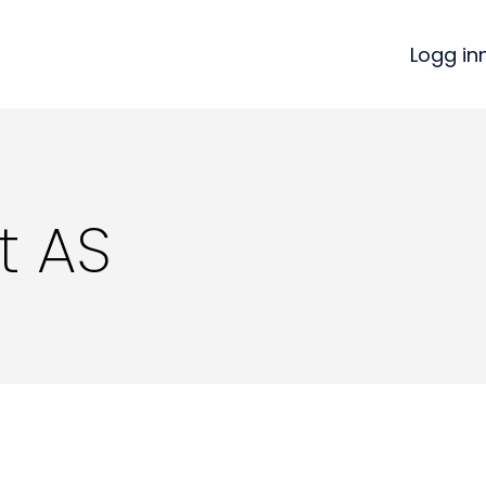
Logg in
t AS
Kon
Bli medlem
a
Logg inn
22