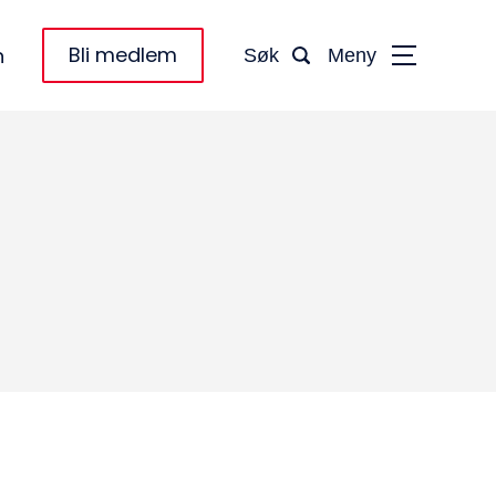
Bli medlem
n
Søk
Meny
taktinformasjon:
dm@norsktakst.no
 08 76 00