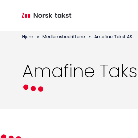
Hopp
til
hovedinnhold
Hjem
»
Medlemsbedriftene
»
Amafine Takst AS
Amafine Taks
Medlemskap
Kurs og konferanser