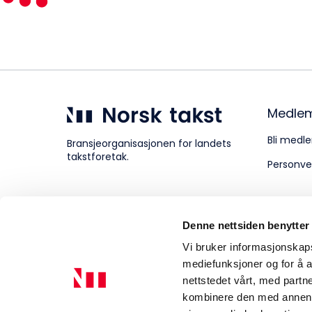
Kompetanse
Forbruker
Medle
Bli medle
Bransjeorganisasjonen for landets
takstforetak.
Personve
Aktuelt
Denne nettsiden benytter
Om Norsk takst
Vi bruker informasjonskapsl
mediefunksjoner og for å a
nettstedet vårt, med part
kombinere den med annen in