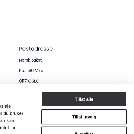
øksadresse:
ingenberggt. 7A, 0161 Oslo
tadresse:
. 1516 Vika, 0117 OSLO
Postadresse
Norsk takst
ganisasjonsnummer:
Pb. 1516 Vika
6 955 211
0117 OSLO
Organisasjonsnummer:
Tillat alle
osiale
956 955 211
n du bruker
Tillat utvalg
som kan
mlet inn