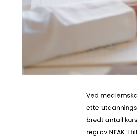
Ved medlemskap i
etterutdanningsp
bredt antall kur
regi av NEAK. I t