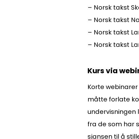
– Norsk takst S
– Norsk takst N
– Norsk takst L
– Norsk takst L
Kurs via webi
Korte webinarer 
måtte forlate k
Medlemskap
undervisningen l
fra de som har 
Kurs og konferanser
sjansen til å sti