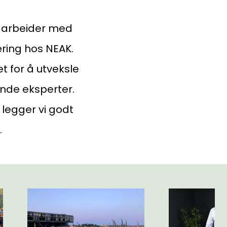
m arbeider med
ring hos NEAK.
et for å utveksle
ende eksperter.
 legger vi godt
.