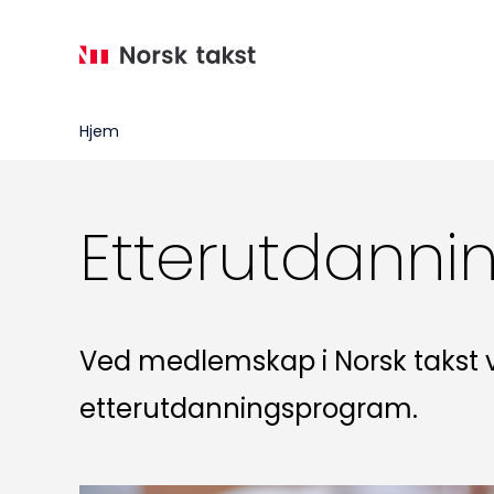
Hopp
til
hovedinnhold
Hjem
Etterutdann
Ved medlemskap i Norsk takst vil
etterutdanningsprogram.