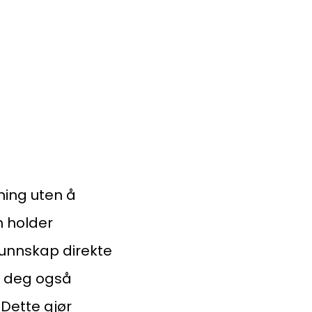
ning uten å
m holder
taktinformasjon:
 kunnskap direkte
dm@norsktakst.no
r deg også
 08 76 00
 Dette gjør