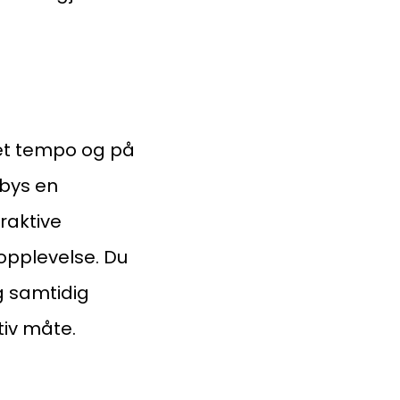
øksadresse:
ingenberggt. 7A, 0161 Oslo
tadresse:
. 1516 Vika, 0117 OSLO
eget tempo og på
lbys en
ganisasjonsnummer:
raktive
6 955 211
opplevelse. Du
g samtidig
iv måte.