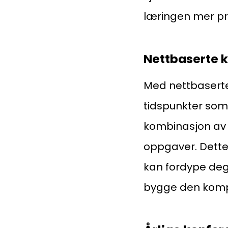
læringen mer pr
Kompetanse
Nettbaserte k
Forbruker
Med nettbaserte k
tidspunkter som
kombinasjon av d
Aktuelt
oppgaver. Dette
kan fordype deg 
Om Norsk takst
bygge den kompe