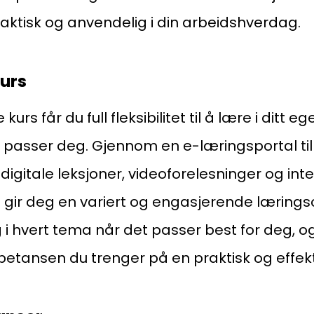
Bes
Kontakt oss
aktisk og anvendelig i din arbeidshverdag.
Kl
urs
Pos
Pb
urs får du full fleksibilitet til å lære i ditt 
 passer deg. Gjennom en e-læringsportal ti
Or
igitale leksjoner, videoforelesninger og inte
95
 gir deg en variert og engasjerende lærings
i hvert tema når det passer best for deg, o
tansen du trenger på en praktisk og effekt