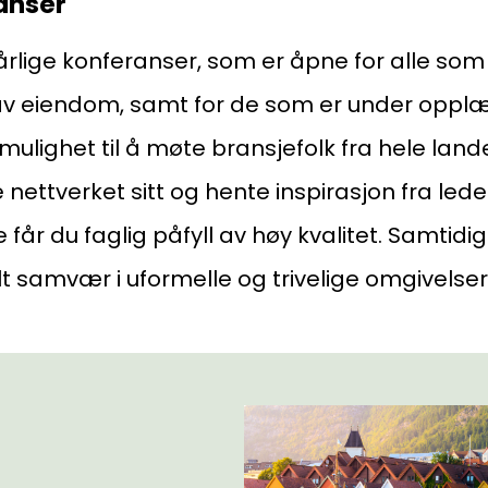
anser
årlige konferanser, som er åpne for alle so
g av eiendom, samt for de som er under opplæ
mulighet til å møte bransjefolk fra hele land
 nettverket sitt og hente inspirasjon fra led
får du faglig påfyll av høy kvalitet. Samtidig
ialt samvær i uformelle og trivelige omgivelser