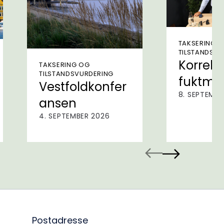
TAKSERING 
TILSTANDSVU
Korrekt
TAKSERING OG
TILSTANDSVURDERING
fuktmål
Vestfoldkonfer
8. SEPTEMBE
ansen
4. SEPTEMBER 2026
previous
next
Postadresse