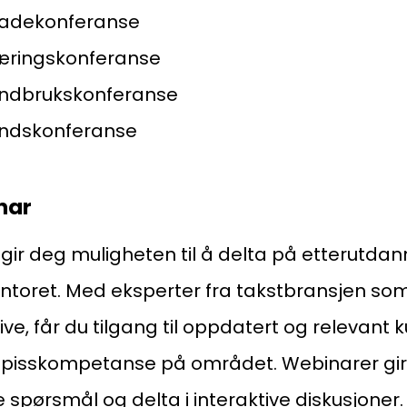
kadekonferanse
æringskonferanse
andbrukskonferanse
andskonferanse
nar
gir deg muligheten til å delta på etterutdan
ontoret. Med eksperter fra takstbransjen so
Kon
Bli medlem
ive, får du tilgang til oppdatert og relevant
a
spisskompetanse på området. Webinarer gi
Logg inn
22
lle spørsmål og delta i interaktive diskusjoner.