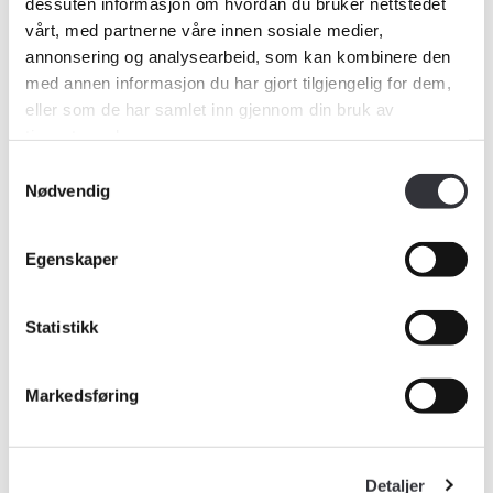
dessuten informasjon om hvordan du bruker nettstedet
vårt, med partnerne våre innen sosiale medier,
annonsering og analysearbeid, som kan kombinere den
med annen informasjon du har gjort tilgjengelig for dem,
eller som de har samlet inn gjennom din bruk av
tjenestene deres.
Samtykkevalg
Nødvendig
Egenskaper
TAKSERING OG TILSTANDSVURDERING
NETTKURS
Statistikk
Naturskade
oppfriskningskurs
Markedsføring
Kurset passer for deg som er
Detaljer