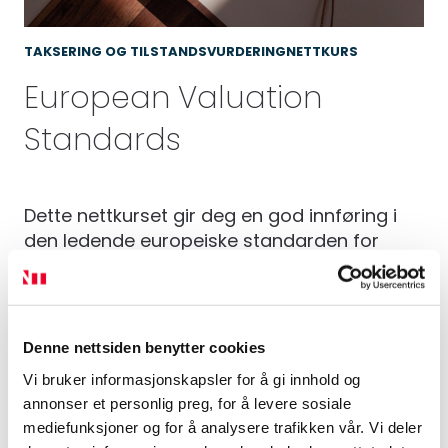
TAKSERING OG TILSTANDSVURDERING
NETTKURS
European Valuation
Standards
Dette nettkurset gir deg en god innføring i
den ledende europeiske standarden for
takseringsarbeid.
Dato:
Hver dag hele året
Tilgang:
14 dager
Denne nettsiden benytter cookies
Underviser:
Erik. H. Larsen, Sivilingeniør
Vi bruker informasjonskapsler for å gi innhold og
annonser et personlig preg, for å levere sosiale
mediefunksjoner og for å analysere trafikken vår. Vi deler