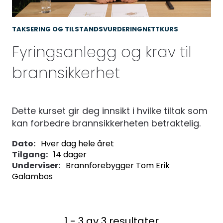
adm@norsktakst.no
TAKSERING OG TILSTANDSVURDERING
NETTKURS
22 08 76 00
Fyringsanlegg og krav til
Besøksadresse:
brannsikkerhet
Klingenberggt. 7A, 0161 Oslo
Postadresse:
Dette kurset gir deg innsikt i hvilke tiltak som
Pb. 1516 Vika, 0117 OSLO
kan forbedre brannsikkerheten betraktelig.
Organisasjonsnummer:
Dato:
Hver dag hele året
Tilgang:
14 dager
956 955 211
Underviser:
Brannforebygger Tom Erik
Galambos
1 - 3 av 3 resultater