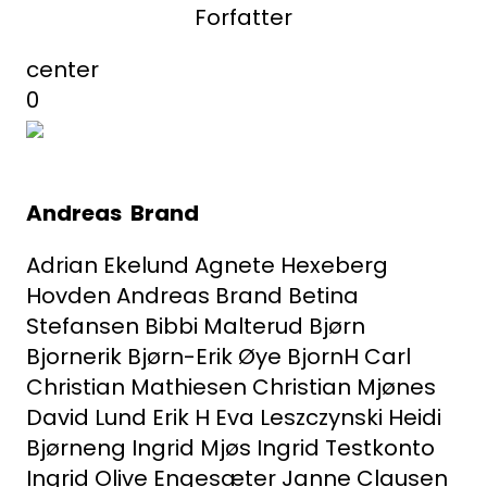
Forfatter
center
0
Andreas Brand
Adrian Ekelund
Agnete Hexeberg
Hovden
Andreas Brand
Betina
Stefansen
Bibbi Malterud
Bjørn
Bjornerik
Bjørn-Erik Øye
BjornH
Carl
Christian Mathiesen
Christian Mjønes
David Lund
Erik H
Eva Leszczynski
Heidi
Bjørneng
Ingrid Mjøs
Ingrid Testkonto
Ingrid Olive Engesæter
Janne Clausen