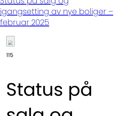
Status på salg og
igangsetting av nye boliger –
februar 2025
115
Status på
salg og