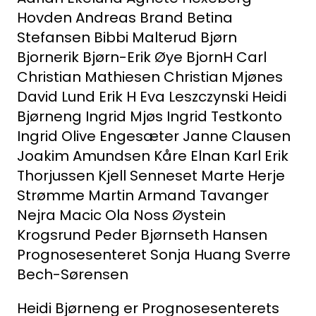
Hovden
Andreas Brand
Betina
Stefansen
Bibbi Malterud
Bjørn
Bjornerik
Bjørn-Erik Øye
BjornH
Carl
Christian Mathiesen
Christian Mjønes
David Lund
Erik H
Eva Leszczynski
Heidi
Bjørneng
Ingrid Mjøs
Ingrid Testkonto
Ingrid Olive Engesæter
Janne Clausen
Joakim Amundsen
Kåre Elnan
Karl Erik
Thorjussen
Kjell Senneset
Marte Herje
Strømme
Martin Armand Tavanger
Nejra Macic
Ola Noss
Øystein
Krogsrund
Peder Bjørnseth Hansen
Prognosesenteret
Sonja Huang
Sverre
Bech-Sørensen
Heidi Bjørneng er Prognosesenterets