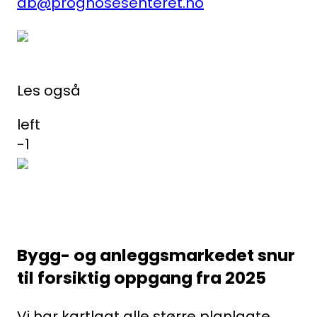
ab@prognosesenteret.no
Les også
left
-1
Bygg- og anleggsmarkedet snur
til forsiktig oppgang fra 2025
Vi har kartlagt alle større planlagte