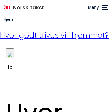
Hopp
Meny
til
hovedinnhold
Hjem
Hvor godt trives vi i hjemmet?
115