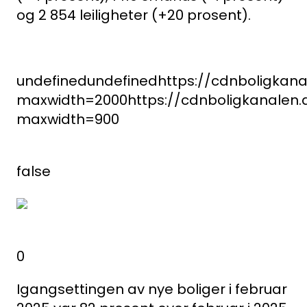
Kompetanse
og 2 854 leiligheter (+20 prosent).
Forbruker
Aktuelt
undefined
undefined
https://cdnboligkana
maxwidth=2000
https://cdnboligkanalen.
Om Norsk takst
maxwidth=900
Bli medlem
Logg inn
false
Kontakt oss
Kontaktinformasjon:
adm@norsktakst.no
0
22 08 76 00
Igangsettingen av nye boliger i februar
Besøksadresse: