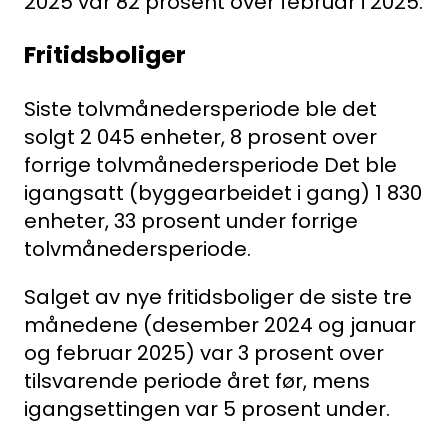
2025 var 82 prosent over februar i 2025.
Klingenberggt. 7A, 0161 Oslo
Fritidsboliger
Postadresse:
Siste tolvmånedersperiode ble det
Pb. 1516 Vika, 0117 OSLO
solgt 2 045 enheter, 8 prosent over
Organisasjonsnummer:
forrige tolvmånedersperiode Det ble
igangsatt (byggearbeidet i gang) 1 830
956 955 211
enheter, 33 prosent under forrige
tolvmånedersperiode.
Salget av nye fritidsboliger de siste tre
månedene (desember 2024 og januar
og februar 2025) var 3 prosent over
tilsvarende periode året før, mens
igangsettingen var 5 prosent under.