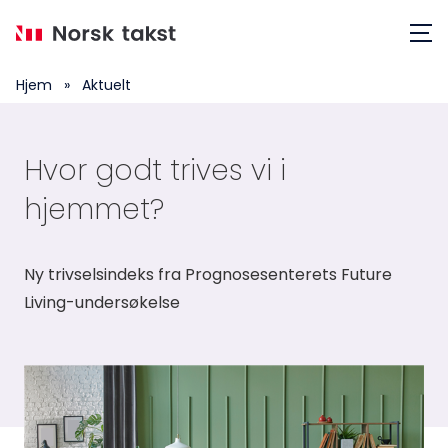
Hopp
Meny
til
hovedinnhold
Hjem
»
Aktuelt
Hvor godt trives vi i
hjemmet?
Ny trivselsindeks fra Prognosesentere​ts Future
Living-undersøkelse