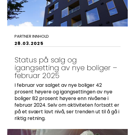
Kontaktinformasjon:
adm@norsktakst.no
22 08 76 00
Besøksadresse:
PARTNER INNHOLD
Klingenberggt. 7A, 0161 Oslo
28.03.2025
Postadresse:
Status på salg og
Pb. 1516 Vika, 0117 OSLO
igangsetting av nye boliger –
Organisasjonsnummer:
februar 2025
956 955 211
I februar var salget av nye boliger 42
prosent høyere og igangsettingen av nye
boliger 82 prosent høyere enn nivåene i
februar 2024. Selv om aktiviteten fortsatt er
på et svært lavt nivå, ser trenden ut til å gå i
riktig retning.