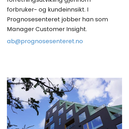
Medlemskap
forbruker- og kundeinnsikt. I
Prognosesenteret jobber han som
Kurs og konferanser
Manager Customer Insight.
Kompetanse
ab@prognosesenteret.no
Forbruker
Aktuelt
Om Norsk takst
Bli medlem
Logg inn
Kontakt oss