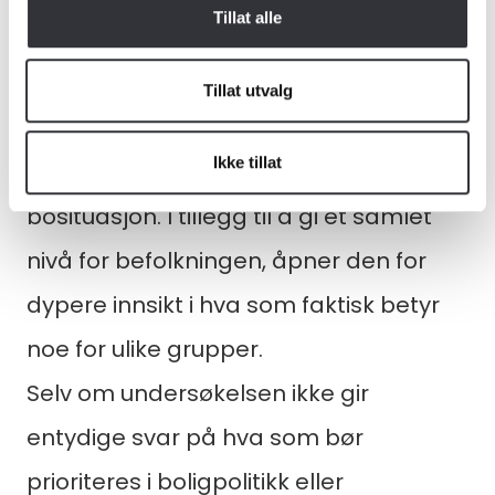
Et nytt verktøy for å forstå folks
Tillat alle
hverdag
Trivselsindeksen gir oss en strukturert
Tillat utvalg
og sammenlignbar måte å forstå
Ikke tillat
hvordan folk vurderer sin egen
bosituasjon. I tillegg til å gi et samlet
nivå for befolkningen, åpner den for
dypere innsikt i hva som faktisk betyr
noe for ulike grupper.
Selv om undersøkelsen ikke gir
entydige svar på hva som bør
prioriteres i boligpolitikk eller