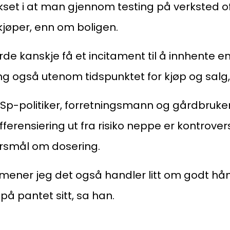
et i at man gjennom testing på verksted o
kjøper, enn om boligen.
rde kanskje få et incitament til å innhente e
ng også utenom tidspunktet for kjøp og salg,
 Sp-politiker, forretningsmann og gårdbruke
fferensiering ut fra risiko neppe er kontrover
pørsmål om dosering.
ener jeg det også handler litt om godt hånd
på pantet sitt, sa han.