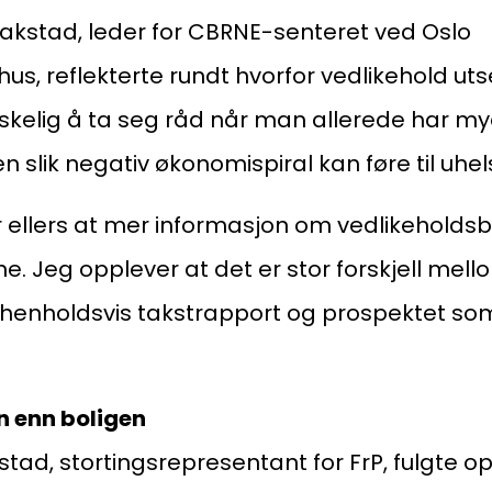
Kl
akstad, leder for CBRNE-senteret ved Oslo
Pos
hus, reflekterte rundt hvorfor vedlikehold ut
Pb
skelig å ta seg råd når man allerede har my
 en slik negativ økonomispiral kan føre til uhel
Or
95
er ellers at mer informasjon om vedlikeholdsb
. Jeg opplever at det er stor forskjell mel
henholdsvis takstrapport og prospektet som
n enn boligen
tad, stortingsrepresentant for FrP, fulgte 