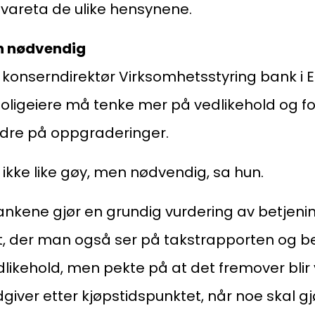
vareta de ulike hensynene.
n nødvendig
 konserndirektør Virksomhetsstyring bank i 
igeiere må tenke mer på vedlikehold og fo
dre på oppgraderinger.
 ikke like gøy, men nødvendig, sa hun.
Kon
Bli medlem
 bankene gjør en grundig vurdering av betjen
a
t, der man også ser på takstrapporten og b
Logg inn
22
ikehold, men pekte på at det fremover blir 
Bes
Kontakt oss
iver etter kjøpstidspunktet, når noe skal gjø