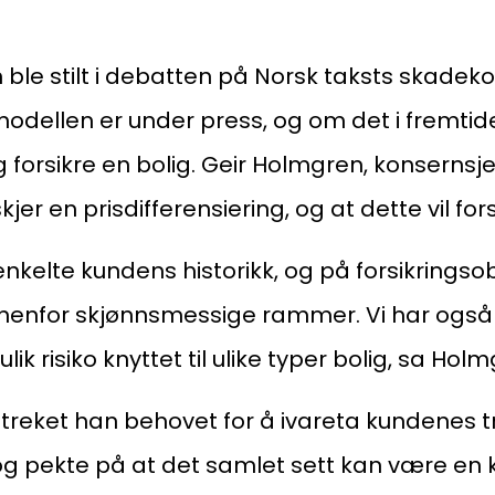
ble stilt i debatten på Norsk taksts skadek
dellen er under press, og om det i fremtiden
 forsikre en bolig. Geir Holmgren, konsernsjef
kjer en prisdifferensiering, og at dette vil for
nkelte kundens historikk, og på forsikringsob
nnenfor skjønnsmessige rammer. Vi har ogs
ik risiko knyttet til ulike typer bolig, sa Holm
treket han behovet for å ivareta kundenes 
 og pekte på at det samlet sett kan være en