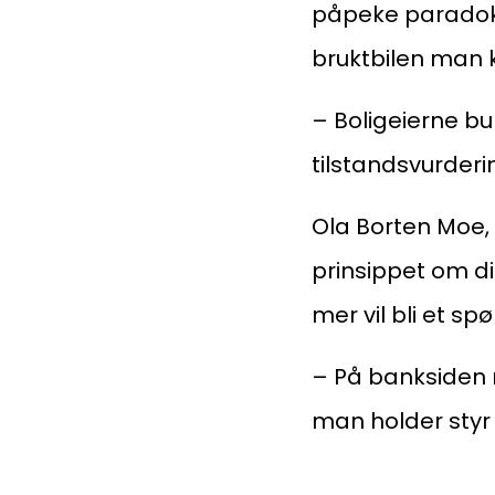
påpeke paradoks
bruktbilen man 
– Boligeierne bu
tilstandsvurderi
Ola Borten Moe,
prinsippet om di
mer vil bli et s
– På banksiden m
man holder styr 