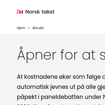
Hopp
til
hovedinnhold
Hjem
»
Aktuelt
Åpner for at 
At kostnadene øker som følge a
automatisk jevnes ut på alle gj
påpekt i paneldebatten under 