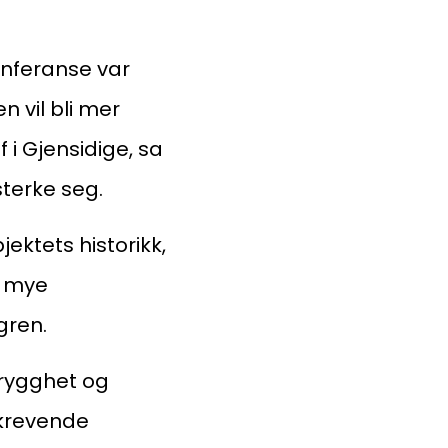
onferanse var
 vil bli mer
 i Gjensidige, sa
sterke seg.
jektets historikk,
å mye
gren.
trygghet og
 krevende