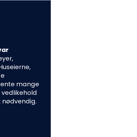
var
yer,
Huseierne,
de
mente mange
e vedlikehold
t nødvendig.