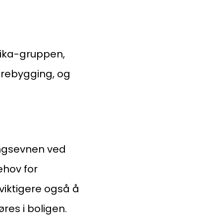
Eika-gruppen,
rebygging, og
taktinformasjon:
ingsevnen ved
dm@norsktakst.no
ehov for
 08 76 00
viktigere også å
øksadresse:
res i boligen.