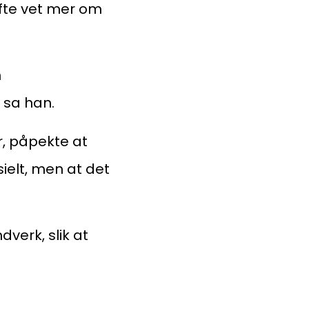
fte vet mer om
n
 sa han.
r, påpekte at
sielt, men at det
verk, slik at