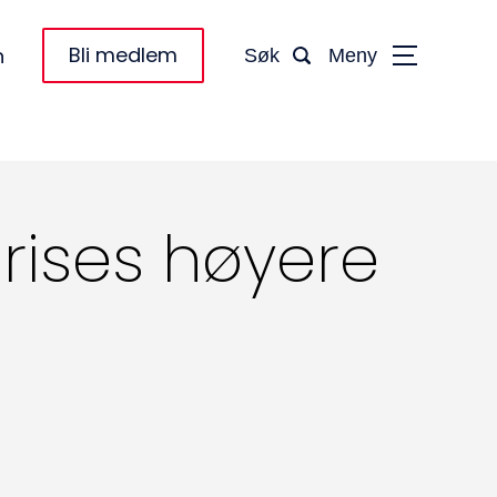
Bli medlem
n
Søk
Meny
prises høyere