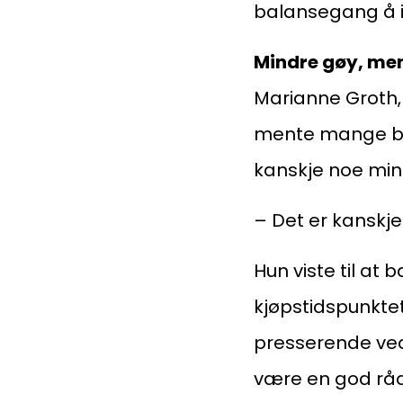
balansegang å i
Mindre gøy, me
Marianne Groth,
mente mange bol
kanskje noe min
– Det er kanskje
Medlemskap
Hun viste til at
kjøpstidspunkte
Kurs og konferanser
presserende vedl
være en god rådg