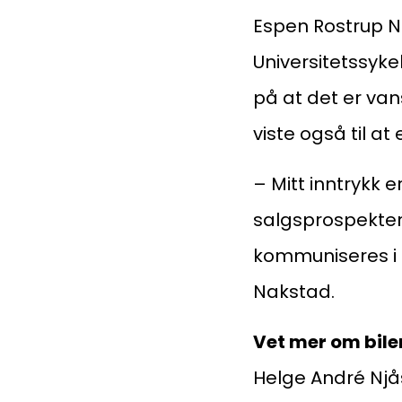
Kompetanse
Espen Rostrup N
Universitetssyke
Forbruker
på at det er van
viste også til at
Aktuelt
– Mitt inntrykk 
salgsprospektene
Om Norsk takst
kommuniseres i 
Nakstad.
Vet mer om bile
Helge André Njås