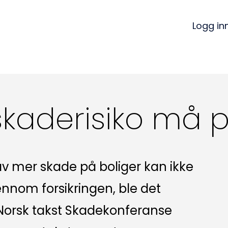
Logg in
skaderisiko må 
v mer skade på boliger kan ikke
ennom forsikringen, ble det
Norsk takst Skadekonferanse