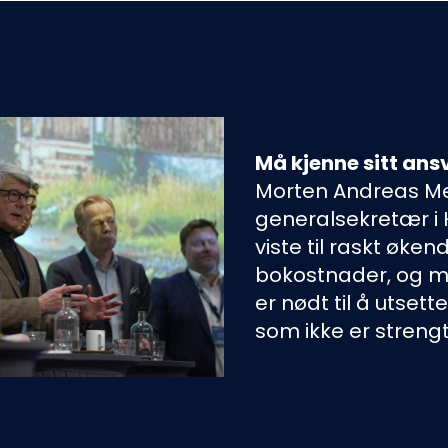
Må kjenne sitt ans
Morten Andreas Me
generalsekretær i 
viste til raskt øken
bokostnader, og 
er nødt til å utsett
som ikke er streng