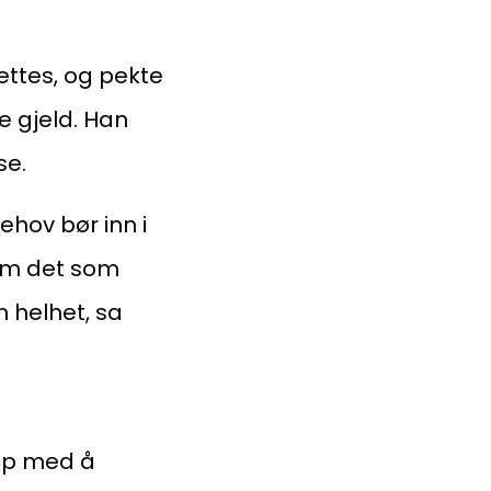
ingenberggt. 7A, 0161 Oslo
tadresse:
settes, og pekte
. 1516 Vika, 0117 OSLO
e gjeld. Han
se.
ganisasjonsnummer:
6 955 211
ehov bør inn i
lom det som
 helhet, sa
opp med å