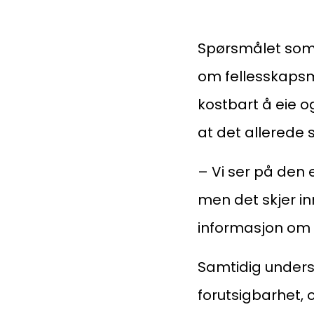
Spørsmålet som 
om fellesskapsmo
kostbart å eie og
at det allerede s
– Vi ser på den e
men det skjer i
informasjon om ul
Samtidig unders
forutsigbarhet,