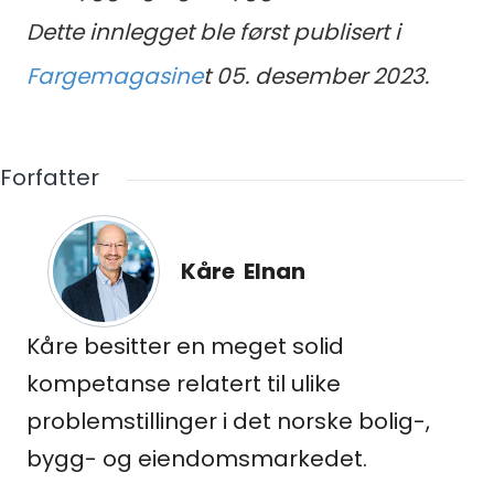
Dette innlegget ble først publisert i
Fargemagasine
t 05. desember 2023.
Forfatter
Kåre Elnan
Medlemskap
Kåre besitter en meget solid
Kurs og konferanser
kompetanse relatert til ulike
Kompetanse
problemstillinger i det norske bolig-,
bygg- og eiendomsmarkedet.
Forbruker