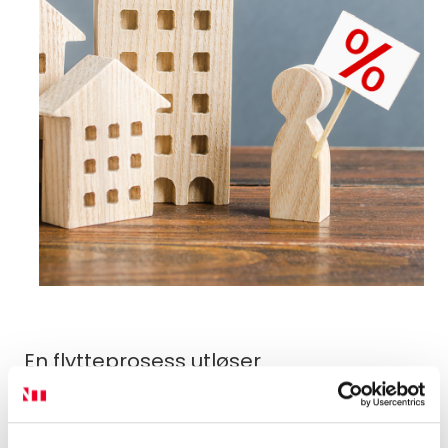
En flytteprosess utløser
oppussingsarbeider
før
boligen skal
selges (for å gjøre den mer attraktiv i