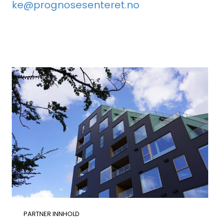
ke@prognosesenteret.no
Aktuelt
Om Norsk takst
Bli medlem
Logg inn
Kontakt oss
Kontaktinformasjon:
adm@norsktakst.no
22 08 76 00
Besøksadresse:
Klingenberggt. 7A, 0161 Oslo
Postadresse:
Pb. 1516 Vika, 0117 OSLO
PARTNER INNHOLD