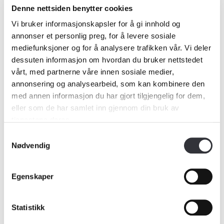
Denne nettsiden benytter cookies
markedet), men også
etter
at en ny
Vi bruker informasjonskapsler for å gi innhold og
boligeier overtar og flytter inn. I løpet
annonser et personlig preg, for å levere sosiale
mediefunksjoner og for å analysere trafikken vår. Vi deler
av det første året etter overtagelse
dessuten informasjon om hvordan du bruker nettstedet
vårt, med partnerne våre innen sosiale medier,
gjennomføres betydelige innvendige
annonsering og analysearbeid, som kan kombinere den
arbeider i boligen, og i løpet av det
med annen informasjon du har gjort tilgjengelig for dem,
eller som de har samlet inn gjennom din bruk av
andre året gjøres mye av de utvendige
tjenestene deres.
arbeidene.
Samtykkevalg
Nødvendig
Artikkelen fortsetter under innhold
fra Norsk takst
Egenskaper
Kjøpe, selge eller bytte bolig? Fi
Statistikk