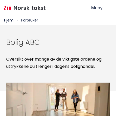
Hopp
Meny
til
hovedinnhold
Hjem
»
Forbruker
Bolig ABC
Oversikt over mange av de viktigste ordene og
uttrykkene du trenger i dagens bolighandel.
Søk
etter: