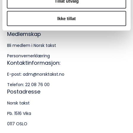
Tillat utvalg
Kontakt oss
Kontaktinformasjon:
Ikke tillat
Bransjeorganisasjonen for landets takstforetak.
adm@norsktakst.no
Medlemskap
22 08 76 00
Bli medlem i Norsk takst
Besøksadresse:
Personvernerklæring
Kontaktinformasjon:
Klingenberggt. 7A, 0161 Oslo
E-post:
adm@norsktakst.no
Postadresse:
Telefon:
22 08 76 00
Pb. 1516 Vika, 0117 OSLO
Postadresse
Organisasjonsnummer:
Norsk takst
956 955 211
Pb. 1516 Vika
0117 OSLO