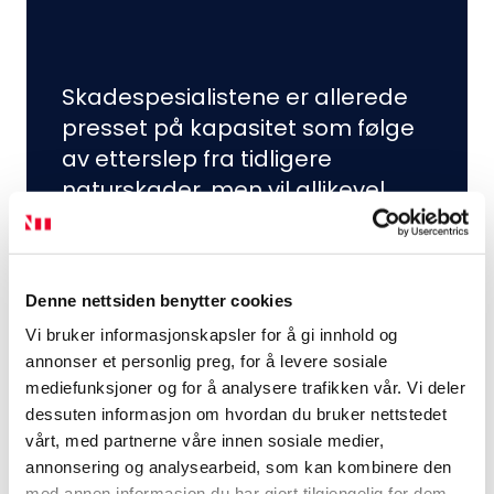
Skadespesialistene er allerede
presset på kapasitet som følge
av etterslep fra tidligere
naturskader, men vil allikevel
gjøre alt som er mulig for å
kunne gi prioritert hjelp i en
situasjonen som for svært
Denne nettsiden benytter cookies
mange oppleves som
Vi bruker informasjonskapsler for å gi innhold og
høydramatisk.
annonser et personlig preg, for å levere sosiale
mediefunksjoner og for å analysere trafikken vår. Vi deler
dessuten informasjon om hvordan du bruker nettstedet
vårt, med partnerne våre innen sosiale medier,
annonsering og analysearbeid, som kan kombinere den
med annen informasjon du har gjort tilgjengelig for dem,