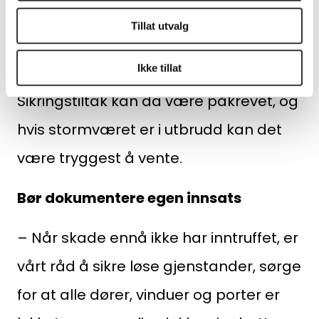
særlig forsiktig ved behov for å bevege
Tillat utvalg
seg opp i høyden, for eksempel for å
Ikke tillat
inspisere tak, beslag og rundt piper.
Sikringstiltak kan da være påkrevet, og
hvis stormværet er i utbrudd kan det
være tryggest å vente.
Bør dokumentere egen innsats
– Når skade ennå ikke har inntruffet, er
vårt råd å sikre løse gjenstander, sørge
for at alle dører, vinduer og porter er