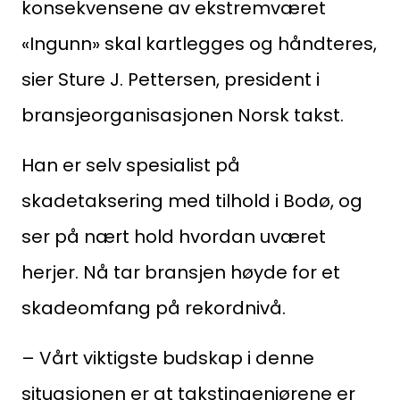
konsekvensene av ekstremværet
«Ingunn» skal kartlegges og håndteres,
sier Sture J. Pettersen, president i
bransjeorganisasjonen Norsk takst.
Han er selv spesialist på
skadetaksering med tilhold i Bodø, og
ser på nært hold hvordan uværet
herjer. Nå tar bransjen høyde for et
skadeomfang på rekordnivå.
Søk
– Vårt viktigste budskap i denne
etter:
situasjonen er at takstingeniørene er