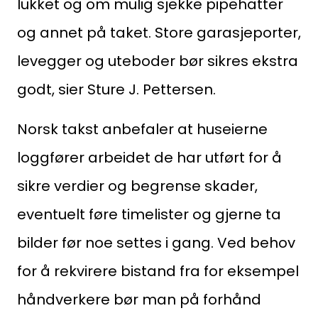
lukket og om mulig sjekke pipehatter
og annet på taket. Store garasjeporter,
levegger og uteboder bør sikres ekstra
godt, sier Sture J. Pettersen.
Medlemskap
Kurs og konferanser
Norsk takst anbefaler at huseierne
loggfører arbeidet de har utført for å
Kompetanse
sikre verdier og begrense skader,
Forbruker
eventuelt føre timelister og gjerne ta
Aktuelt
bilder før noe settes i gang. Ved behov
for å rekvirere bistand fra for eksempel
Om Norsk takst
håndverkere bør man på forhånd
Bli medlem