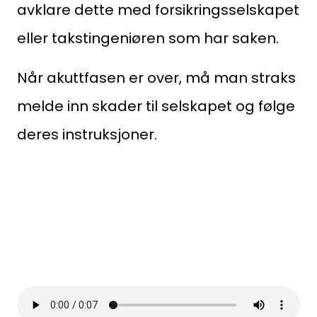
avklare dette med forsikringsselskapet
Logg inn
eller takstingeniøren som har saken.
Kontakt oss
Når akuttfasen er over, må man straks
Kontaktinformasjon:
adm@norsktakst.no
melde inn skader til selskapet og følge
22 08 76 00
deres instruksjoner.
Besøksadresse:
Klingenberggt. 7A, 0161 Oslo
Postadresse:
Pb. 1516 Vika, 0117 OSLO
Organisasjonsnummer:
956 955 211