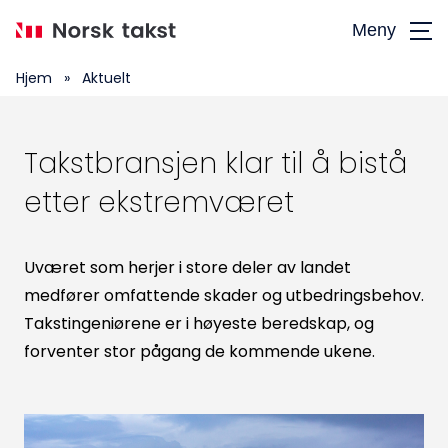
Hopp
Meny
til
hovedinnhold
Hjem
»
Aktuelt
Takstbransjen klar til å bistå
etter ekstremværet
Uværet som herjer i store deler av landet
medfører omfattende skader og utbedringsbehov.
Takstingeniørene er i høyeste beredskap, og
forventer stor pågang de kommende ukene.