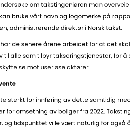
 undersøke om takstingeniøren man overveier
og kan bruke vårt navn og logomerke på rappor
en, administrerende direktør i Norsk takst.
ar de senere årene arbeidet for at det skal 
il alle som tilbyr takseringstjenester, for å 
kyttelse mot useriøse aktører.
 vente
e sterkt for innføring av dette samtidig me
r for omsetning av boliger fra 2022. Takstin
, og tidspunktet ville vært naturlig for også 