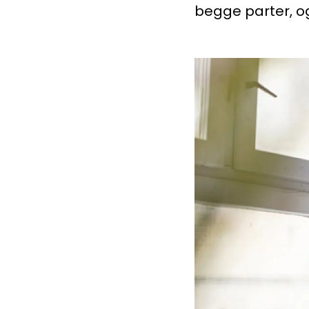
begge parter, og
Medlemskap
Kurs og konferanser