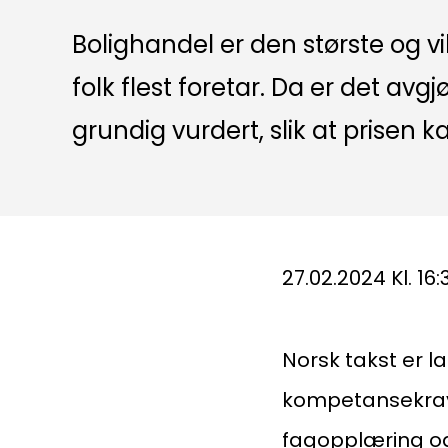
Bolighandel er den største og v
folk flest foretar. Da er det avgj
grundig vurdert, slik at prisen ka
27.02.2024 Kl. 16:
Norsk takst er l
kompetansekrav t
fagopplæring og