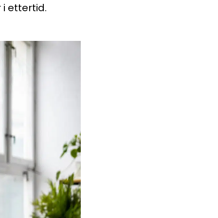
 ettertid.
taktinformasjon:
dm@norsktakst.no
 08 76 00
øksadresse: