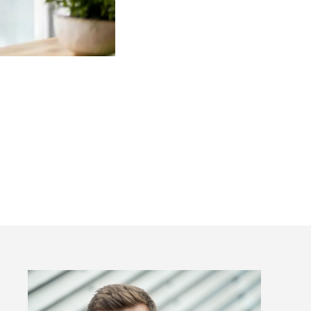
ingenberggt. 7A, 0161 Oslo
tadresse:
. 1516 Vika, 0117 OSLO
ganisasjonsnummer:
6 955 211