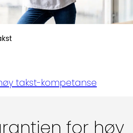
Kl
Pos
Pb
akst
Or
95
 høy takst-kompetanse
rantien for høy