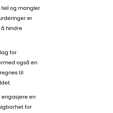
 feil og mangler
urderinger er
d å hindre
lag for
 dermed også en
egnes til
det.
å engasjere en
tsigbarhet for