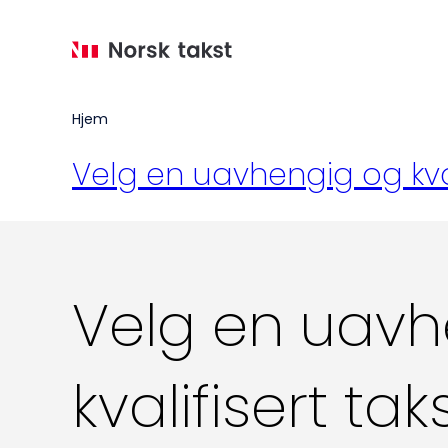
Hopp
til
hovedinnhold
Hjem
Velg en uavhengig og kval
Velg en uavh
kvalifisert ta