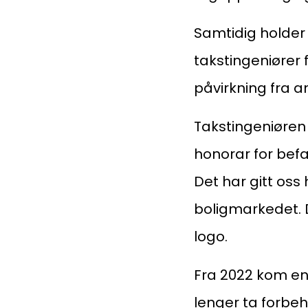
Samtidig holder 
takstingeniører 
påvirkning fra a
Takstingeniøren 
honorar for befa
Det har gitt oss 
boligmarkedet. 
logo.
Fra 2022 kom end
lenger ta forbe