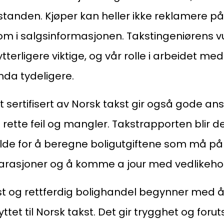
tanden. Kjøper kan heller ikke reklamere på
om i salgsinformasjonen. Takstingeniørens v
 ytterligere viktige, og vår rolle i arbeidet me
enda tydeligere.
t sertifisert av Norsk takst gir også gode ans
 rette feil og mangler. Takstrapporten blir
lde for å beregne boligutgiftene som må pår
rasjoner og å komme a jour med vedlikehol
yst og rettferdig bolighandel begynner med 
ttet til Norsk takst. Det gir trygghet og foru