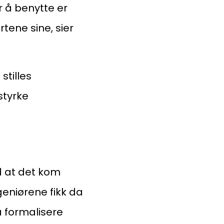
 å benytte er
tene sine, sier
stilles
styrke
d at det kom
geniørene fikk da
å formalisere