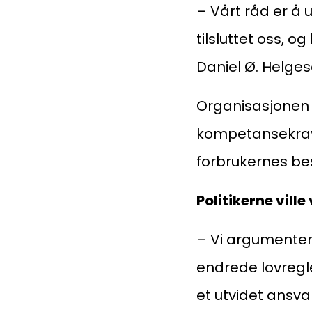
– Vårt råd er å
tilsluttet oss, 
Daniel Ø. Helges
Organisasjonen h
kompetansekrav t
forbrukernes bes
Politikerne ville
– Vi argumentert
endrede lovregle
et utvidet ansvar