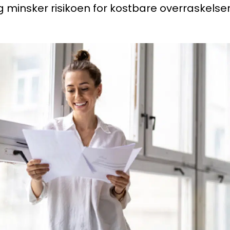
 minsker risikoen for kostbare overraskelser i
Kon
Bli medlem
a
Logg inn
22
Bes
Kontakt oss