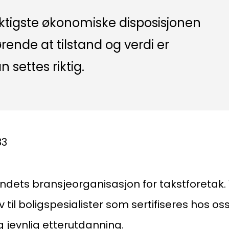
iktigste økonomiske disposisjonen
ørende at tilstand og verdi er
n settes riktig.
33
andets bransjeorganisasjon for takstforetak. V
il boligspesialister som sertifiseres hos oss
 jevnlig etterutdanning.