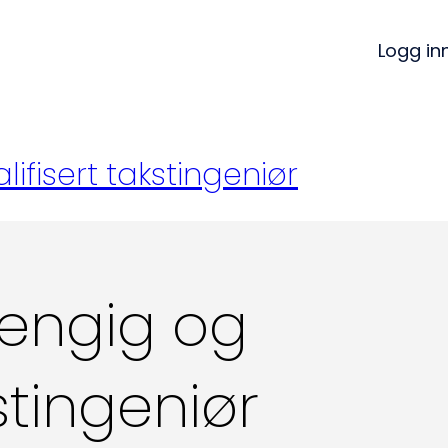
Logg in
ifisert takstingeniør
engig og
kstingeniør