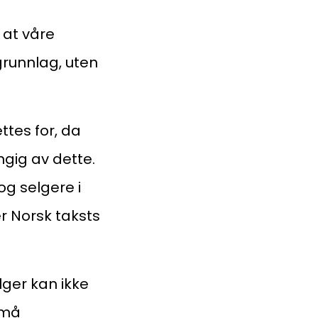
 at våre
grunnlag, uten
ttes for, da
ngig av dette.
og selgere i
r Norsk taksts
lger kan ikke
 må