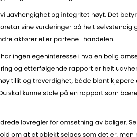
vi uavhengighet og integritet høyt. Det betyr
foretar sine vurderinger på helt selvstendig 
ndre aktører eller partene i handelen.
har ingen egeninteresse i hva en bolig omse
ring og etterfølgende rapport er helt uavhe
høy tillit og troverdighet, både blant kjøpere 
Du skal kunne stole på en rapport som bære
rede lovregler for omsetning av boliger. Se
hold om at et objekt selges som det er, men