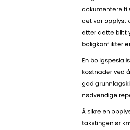
dokumentere tils
det var opplyst 
etter dette blitt
boligkonflikter 
En boligspesialis
kostnader ved å
god grunnlagski
nødvendige repa
Å sikre en oppl
takstingeniør kny