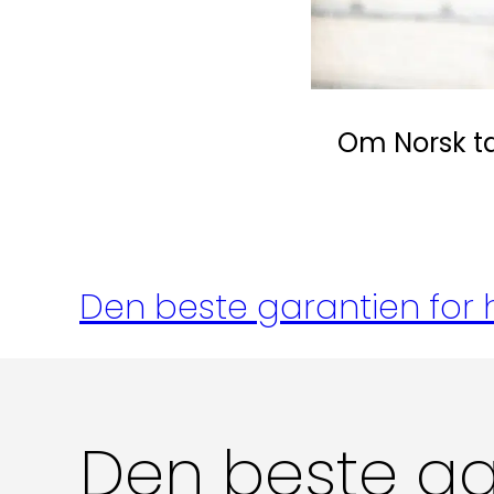
Kompetanse
Forbruker
Om Norsk t
Aktuelt
Om Norsk takst
Den beste garantien for
Den beste ga