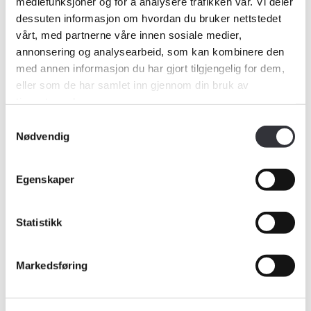
mediefunksjoner og for å analysere trafikken vår. Vi deler
Flest småhus i Norge
dessuten informasjon om hvordan du bruker nettstedet
vårt, med partnerne våre innen sosiale medier,
– Det er viktig at ikke småhus blir
annonsering og analysearbeid, som kan kombinere den
med annen informasjon du har gjort tilgjengelig for dem,
oversett. De utgjør en betydelig del av
eller som de har samlet inn gjennom din bruk av
boligmassen i Norge, og det er derfor
tjenestene deres.
Samtykkevalg
avgjørende at de inkluderes i
Nødvendig
nasjonale tiltak for en mer bærekraftig
Egenskaper
fremtid, sier Helgesen.
Han peker på at småhusene utgjør
Statistikk
flertallet av boliger i Norge, og at
Markedsføring
temaet energieffektivisering er like
aktuelt for disse som for flerbolighus,