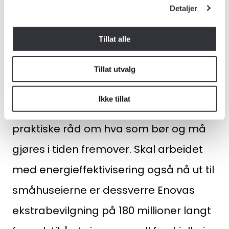
Detaljer
sameier og borettslag.
Tillat alle
– Generelt er det viktig at boligeiere får
så konkrete mål som mulig å forholde
Tillat utvalg
seg til, og at målene følges opp med
Ikke tillat
støtteordninger og konkrete og
praktiske råd om hva som bør og må
gjøres i tiden fremover. Skal arbeidet
med energieffektivisering også nå ut til
småhuseierne er dessverre Enovas
ekstrabevilgning på 180 millioner langt