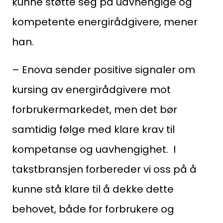
kunne støtte seg på uavhengige og
Kontaktinformasjon:
kompetente energirådgivere, mener
adm@norsktakst.no
han.
22 08 76 00
– Enova sender positive signaler om
Besøksadresse:
kursing av energirådgivere mot
Klingenberggt. 7A, 0161 Oslo
forbrukermarkedet, men det bør
Postadresse:
samtidig følge med klare krav til
Pb. 1516 Vika, 0117 OSLO
kompetanse og uavhengighet. I
Organisasjonsnummer:
takstbransjen forbereder vi oss på å
956 955 211
kunne stå klare til å dekke dette
behovet, både for forbrukere og