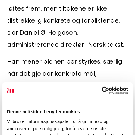
løftes frem, men tiltakene er ikke
tilstrekkelig konkrete og forpliktende,
sier Daniel Ø. Helgesen,
administrerende direktør i Norsk takst.
Han mener planen bør styrkes, særlig
når det gjelder konkrete mål,
virkemidler og finansiering. Samtidig
peker han på behovet for at alle
boligtyper gis tilstrekkelig
Denne nettsiden benytter cookies
oppmerksomhet.
Vi bruker informasjonskapsler for å gi innhold og
annonser et personlig preg, for å levere sosiale