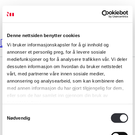
Hopp
Meny
til
hovedinnhold
Hjem
Søk
Denne nettsiden benytter cookies
etter:
Daniel Ø. Helgesen
Vi bruker informasjonskapsler for å gi innhold og
Medlemskap
annonser et personlig preg, for å levere sosiale
mediefunksjoner og for å analysere trafikken vår. Vi deler
dessuten informasjon om hvordan du bruker nettstedet
Kurs og konferanser
vårt, med partnerne våre innen sosiale medier,
annonsering og analysearbeid, som kan kombinere den
Kompetanse
med annen informasjon du har gjort tilgjengelig for dem,
Bransjeorganisasjonen for landets takstforetak.
Medlemskap
eller som de har samlet inn gjennom din bruk av
Forbruker
tjenestene deres.
Bli medlem i Norsk takst
Samtykkevalg
Aktuelt
Personvernerklæring
Nødvendig
Kontaktinformasjon:
Om Norsk takst